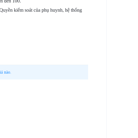
ên đến 100.
Quyền kiểm soát của phụ huynh, hệ thống
iá nào.