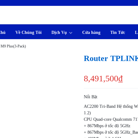
M
Chủ
Về Chúng Tôi
Dịch Vụ
Cửa hàng
Tin Tức
L
M9 Plus(3-Pack)
Router TPLINK
8,491,500
₫
Nổi Bật
AC2200 Tri-Band Hệ thống Wi
1.2)
CPU Quad-core Qualcomm 7
+ 867Mbps ở tốc độ 5GHz
+ 867Mbps ở tốc độ 5GHz_Ba