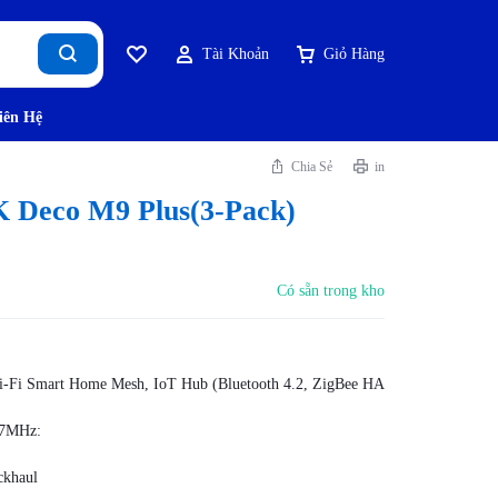
Tài Khoản
Giỏ Hàng
iên Hệ
Chia Sẻ
in
 Deco M9 Plus(3-Pack)
Có sẵn trong kho
-Fi Smart Home Mesh, IoT Hub (Bluetooth 4.2, ZigBee HA
17MHz:
ckhaul