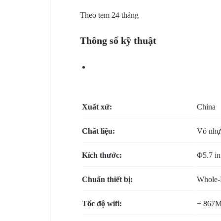
BẢO
Theo tem 24 tháng
MẬT
Thông số kỹ thuật
VÀ
HẠ
TẦNG
Xuất xứ:
China
HIỆN
Chất liệu:
Vỏ nhự
CÓ
Kích thước:
Φ5.7 in
Chuẩn thiết bị:
Whole-
Tốc độ wifi:
+ 867M