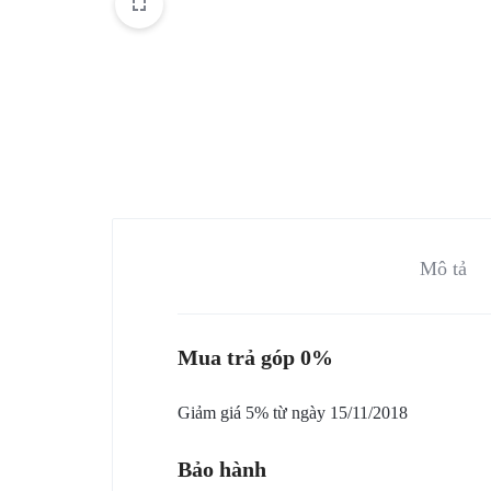
VỤ
BẢO
TRÌ
VÀ
RÀ
SOÁT
Mô tả
NÂNG
Mua trả góp 0%
CẤP
HỆ
Giảm giá 5% từ ngày 15/11/2018
THỐNG
Bảo hành