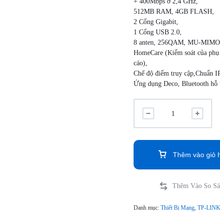
+ 400Mbps ở 2,4 GHz,
512MB RAM, 4GB FLASH,
2 Cổng Gigabit,
1 Cổng USB 2.0,
8 anten, 256QAM, MU-MIMO,
HomeCare (Kiểm soát của phụ h
cáo),
Chế độ điểm truy cập,Chuẩn I
Ứng dụng Deco, Bluetooth hỗ 
Thêm vào giỏ 
Danh mục:
Thiết Bị Mạng
,
TP-LIN