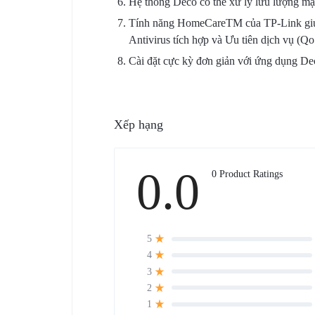
Hệ thống Deco có thể xử lý lưu lượng mạng
Tính năng HomeCareTM của TP-Link giúp 
Antivirus tích hợp và Ưu tiên dịch vụ (Qo
Cài đặt cực kỳ đơn giản với ứng dụng De
Xếp hạng
0.0
0 Product Ratings
5
4
3
2
1