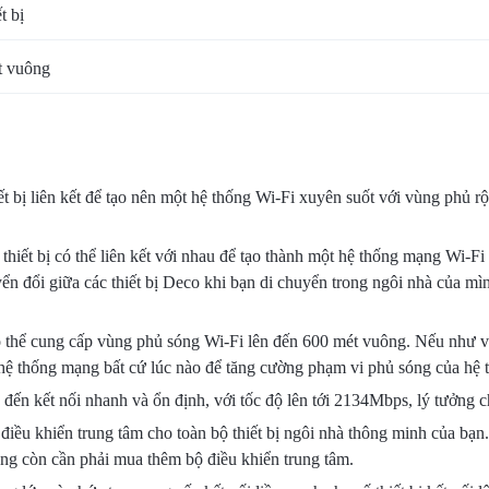
t bị
t vuông
t bị liên kết để tạo nên một hệ thống Wi-Fi xuyên suốt với vùng phủ r
hiết bị có thể liên kết với nhau để tạo thành một hệ thống mạng Wi-Fi 
yển đổi giữa các thiết bị Deco khi bạn di chuyển trong ngôi nhà của m
 thể cung cấp vùng phủ sóng Wi-Fi lên đến 600 mét vuông. Nếu như v
 hệ thống mạng bất cứ lúc nào để tăng cường phạm vi phủ sóng của hệ 
 đến kết nối nhanh và ổn định, với tốc độ lên tới 2134Mbps, lý tưởng 
iều khiển trung tâm cho toàn bộ thiết bị ngôi nhà thông minh của bạn. 
ng còn cần phải mua thêm bộ điều khiển trung tâm.