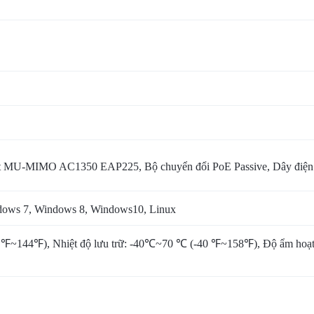
bit MU-MIMO AC1350 EAP225, Bộ chuyển đổi PoE Passive, Dây điện B
ndows 7, Windows 8, Windows10, Linux
 ℉~144℉), Nhiệt độ lưu trữ: -40℃~70 ℃ (-40 ℉~158℉), Độ ẩm hoạt