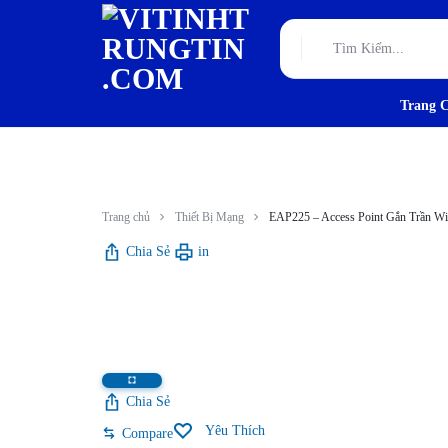
Trang 
VITINHTRUNGTIN.CO
TƯ
VẤN,
THIẾT
Trang chủ
Thiết Bị Mạng
EAP225 – Access Point Gắn Trần 
KẾ
Chia Sẻ
in
VÀ
THI
CÔNG
Chia Sẻ
HẠ
Yêu Thích
Compare