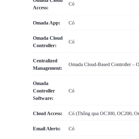
Omada Cloud
Có
Access:
BẢO
MẬT
Omada App:
Có
VÀ
Omada Cloud
Có
Controller:
HẠ
Centralized
TẦNG
Omada Cloud-Based Controller – O
Management:
HIỆN
Omada
Controller
Có
CÓ
Software:
Cloud Access:
Có (Thông qua OC300, OC200, Omad
Email Alerts:
Có