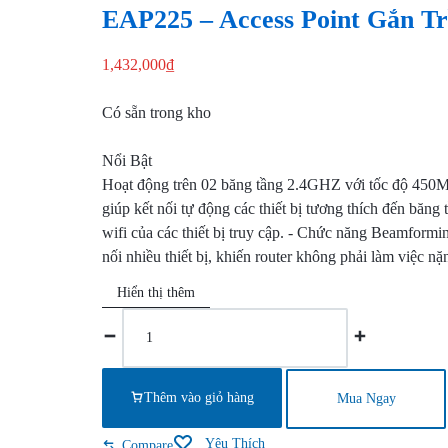
EAP225 – Access Point Gắn 
TẦNG
1,432,000
₫
CNTT,
QUẢN
Có sẵn trong kho
LÝ
Nổi Bật
Hoạt động trên 02 băng tầng 2.4GHZ với tốc độ 450M
KHO
giúp kết nối tự động các thiết bị tương thích đến bă
wifi của các thiết bị truy cập. - Chức năng Beamformi
BÃI,
nối nhiều thiết bị, khiến router không phải làm việc nặ
HỆ
Hiển thị thêm
THỐNG
CAMERA
Thêm vào giỏ hàng
Mua Ngay
GIÁM
Yêu Thích
Compare