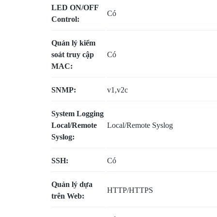
LED ON/OFF
Có
Control:
Quản lý kiểm
soát truy cập
Có
MAC:
SNMP:
v1,v2c
System Logging
Local/Remote
Local/Remote Syslog
Syslog:
SSH:
Có
Quản lý dựa
HTTP/HTTPS
trên Web: