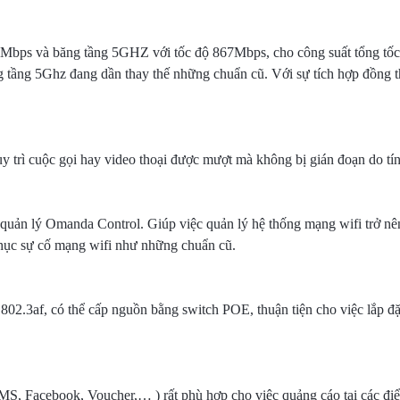
0Mbps và băng tầng 5GHZ với tốc độ 867Mbps, cho công suất tổng tố
ng tầng 5Ghz đang dần thay thế những chuẩn cũ. Với sự tích hợp đồng 
y trì cuộc gọi hay video thoại được mượt mà không bị gián đoạn do tín
ị quản lý Omanda Control. Giúp việc quản lý hệ thống mạng wifi trở n
phục sự cố mạng wifi như những chuẩn cũ.
802.3af, có thể cấp nguồn bằng switch POE, thuận tiện cho việc lắp đặ
S, Facebook, Voucher,… ) rất phù hợp cho việc quảng cáo tại các điể