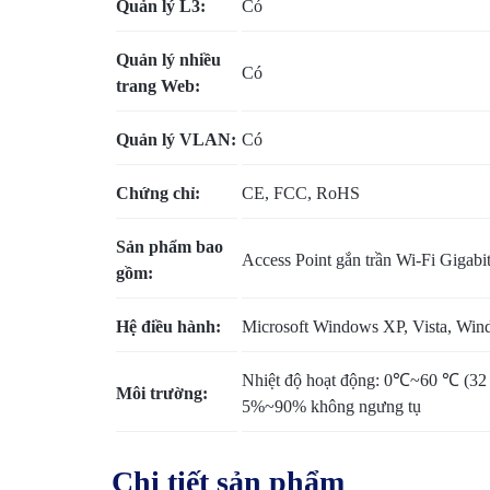
Quản lý L3:
Có
Quản lý nhiều
Có
trang Web:
Quản lý VLAN:
Có
Chứng chỉ:
CE, FCC, RoHS
Sản phẩm bao
Access Point gắn trần Wi-Fi Giga
gồm:
Hệ điều hành:
Microsoft Windows XP, Vista, Wi
Nhiệt độ hoạt động: 0℃~60 ℃ (32
Môi trường:
5%~90% không ngưng tụ
Chi tiết sản phẩm