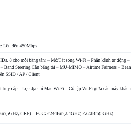
: Lên đến 450Mbps
Ds, 8 cho mỗi băng tần) – Mở/Tắt sóng Wi-Fi – Phân kênh tự động – K
– Band Steering Cân bằng tải – MU-MIMO – Airtime Fairness – Beamf
ên SSID / AP / Client
át truy cập – Lọc địa chỉ Mac Wi-Fi – Cô lập Wi-Fi giữa các máy kh
Bm(5GHz,EIRP) – FCC: ≤24dBm(2.4GHz) ≤22dBm(5GHz)