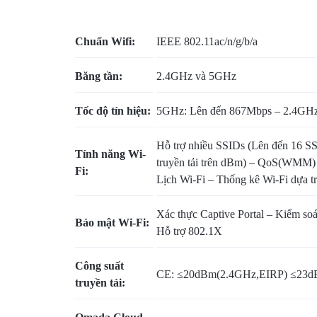
VỤ
Chuẩn Wifi:
IEEE 802.11ac/n/g/b/a
BẢO
Băng tần:
2.4GHz và 5GHz
TRÌ
Tốc độ tín hiệu:
5GHz: Lên đến 867Mbps – 2.4GHz
VÀ
RÀ
Hỗ trợ nhiều SSIDs (Lên đến 16 SSI
Tính năng Wi-
truyền tải trên dBm) – QoS(WMM) 
Fi:
SOÁT
Lịch Wi-Fi – Thống kê Wi-Fi dựa tr
NÂNG
Xác thực Captive Portal – Kiểm so
Bảo mật Wi-Fi:
Hỗ trợ 802.1X
CẤP
Công suất
HỆ
CE: ≤20dBm(2.4GHz,EIRP) ≤23d
truyền tải:
THỐNG