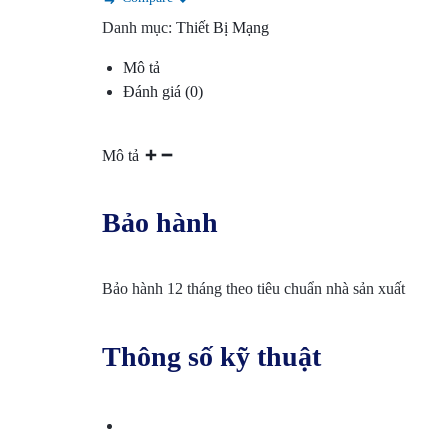
SÁT
Danh mục:
Thiết Bị Mạng
–
Mô tả
Đánh giá (0)
KIỂM
Mô tả
SOÁT
CỬA
Bảo hành
–
Bảo hành 12 tháng theo tiêu chuẩn nhà sản xuất
CHẤM
CÔNG.CUNG
Thông số kỹ thuật
CẤP
DỊCH