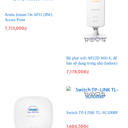
Aruba Instant On AP11 (RW)
Access Point
7,713,000
₫
Bộ phát wifi AP22D Wifi 6, để
bàn sử dụng trong nhà (Indoor)
7,178,000
₫
Switch TP-LINK TL-SG1008P
1,606,500
₫