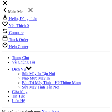
Main Menu
Hello, Đăng nhập
Yêu Thích
0
Compare
Track Order
Help Center
Trang Chủ
Về Chúng Tôi
Dịch Vụ
Sửa Máy In Tận Nơi
Nạp Mực Máy In
Bảo Trì Máy Tính – Hệ Thống Mạng
Sửa Máy Tính Tận Nơi
Cửa hàng
Tin Tức
Liên Hệ
Mua sắm theo danh mục
Xem tất cả