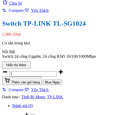
Chia Sẻ
Compare
Yêu Thích
Switch TP-LINK TL-SG1024
2,080,500
₫
Có sẵn trong kho
Nổi Bật
Switch 24 cổng Gigabit, 24 cổng RJ45 10/100/1000Mbps
Hiển thị thêm
Switch
TP-
LINK
Thêm vào giỏ hàng
Mua Ngay
TL-
SG1024
Compare
Yêu Thích
quantity
Danh mục:
Thiết Bị Mạng
,
TP-LINK
Đánh giá (0)