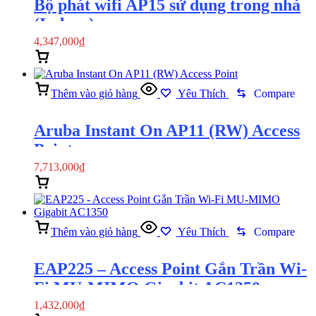
Bộ phát wifi AP15 sử dụng trong nhà
(Indoor)
4,347,000
₫
Thêm vào giỏ hàng
Xem nhanh
Thêm vào giỏ hàng
Yêu Thích
Compare
Aruba Instant On AP11 (RW) Access
Point
7,713,000
₫
Thêm vào giỏ hàng
Xem nhanh
Thêm vào giỏ hàng
Yêu Thích
Compare
EAP225 – Access Point Gắn Trần Wi-
Fi MU-MIMO Gigabit AC1350
1,432,000
₫