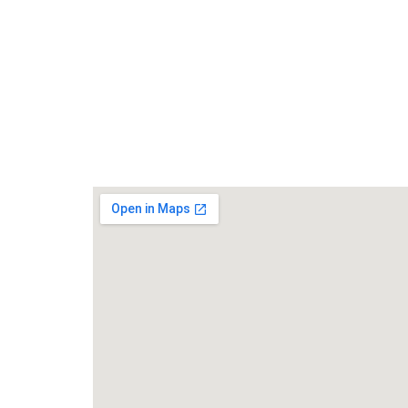
SÁT
–
KIỂM
SOÁT
CỬA
–
CHẤM
CÔNG.CUNG
CẤP
DỊCH