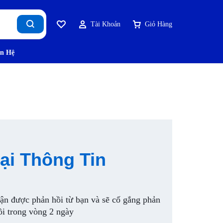
Tài Khoản
Giỏ Hàng
ên Hệ
ại Thông Tin
n được phản hồi từ bạn và sẽ cố gắng phản
ồi trong vòng 2 ngày