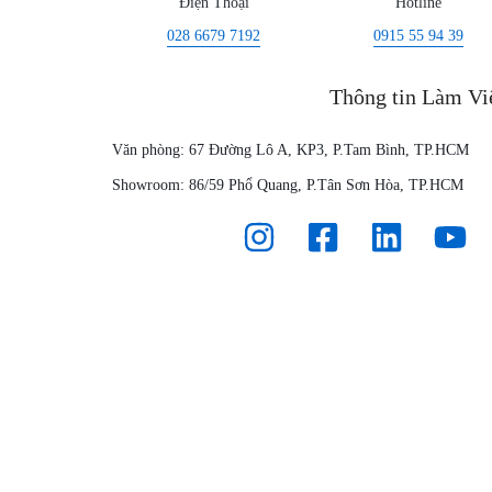
Điện Thoại
Hotline
TẦNG
028 6679 7192
0915 55 94 39
CNTT,
Thông tin Làm Vi
QUẢN
Văn phòng: 67 Đường Lô A, KP3, P.Tam Bình, TP.HCM
LÝ
Showroom: 86/59 Phổ Quang, P.Tân Sơn Hòa, TP.HCM
KHO
BÃI,
HỆ
THỐNG
CAMERA
GIÁM