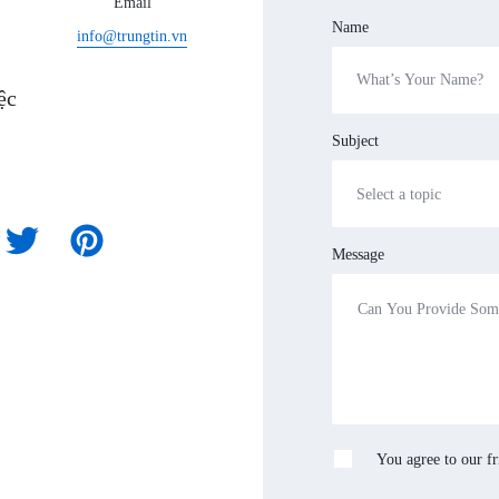
Email
Name
info@trungtin.vn
ệc
Subject
Message
You agree to our fr