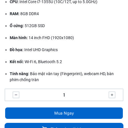
CPU:
Intel Core i7-1355U (10C/12T, up to 5.0GHz)
RAM:
8GB DDR4
Ổ cứng:
512GB SSD
Màn hình:
14 inch FHD (1920x1080)
Đồ họa:
Intel UHD Graphics
Kết nối:
Wi-Fi 6, Bluetooth 5.2
Tính năng:
Bảo mật vân tay (Fingerprint), webcam HD, bàn
phím chống tràn
Hệ điều hành:
Windows 11 Home
Màu sắc:
Đen
Mua Ngay
Bảo hành:
24 tháng chính hãng