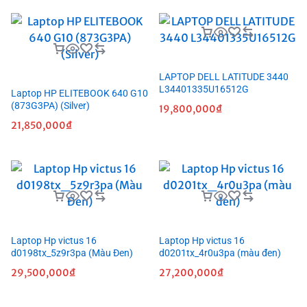
LAPTOP DELL LATITUDE 3440
L34401335U16512G
Laptop HP ELITEBOOK 640 G10
(873G3PA) (Silver)
19,800,000
₫
21,850,000
₫
Laptop Hp victus 16
Laptop Hp victus 16
d0198tx_5z9r3pa (Màu Đen)
d0201tx_4r0u3pa (màu đen)
29,500,000
₫
27,200,000
₫