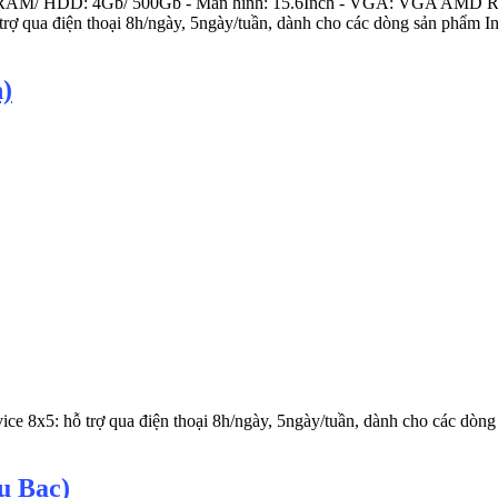
 RAM/ HDD: 4Gb/ 500Gb - Màn hình: 15.6Inch - VGA: VGA AMD R
rợ qua điện thoại 8h/ngày, 5ngày/tuần, dành cho các dòng sản phẩm Ins
)
ce 8x5: hỗ trợ qua điện thoại 8h/ngày, 5ngày/tuần, dành cho các dòng 
u Bạc)