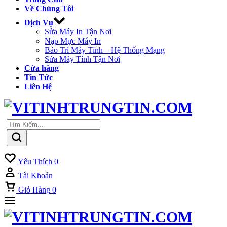
Về Chúng Tôi
Dịch Vụ
Sửa Máy In Tận Nơi
Nạp Mực Máy In
Bảo Trì Máy Tính – Hệ Thống Mạng
Sửa Máy Tính Tận Nơi
Cửa hàng
Tin Tức
Liên Hệ
Yêu Thích
0
Tài Khoản
Giỏ Hàng
0