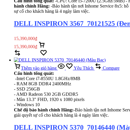
Cấu hình tổng quát:
-CPU: Core i5-7200U (2.5Ghz/3MB) -
hành chính Hãng:
-Bảo hành tận nơi Inhome Service 8x5: hỗ t
sự cố cho khách hàng là 4 ngày làm việc.
DELL INSPIRON 3567_70121525 (Đen
15,390,000
₫
15,390,000
₫
Thêm vào giỏ hàng
Xem nhanh
Compare
Yêu Thích
Thêm vào giỏ hàng
Yêu Thích
Compare
Cấu hình tổng quát:
-Intel Core i7-8550U 1.8GHz/8MB
- RAM 8GB DDR4 2400MHz
- SSD 256GB
- AMD Radeon 530 2GB GDDR5
- Màn 13.3" FHD, 1920 x 1080 pixels
- Windows 10
Chế độ bảo hành chính Hãng:
-Bảo hành tận nơi Inhome Servi
giải quyết sự cố cho khách hàng là 4 ngày làm việc.
DELL INSPIRON 5370_70146440 (Mà