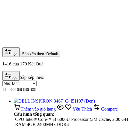
Lọc
Sắp xếp theo :
Default
1–16 của 179 Kết Quả
Sắp xếp theo:
Lọc
Thêm vào giỏ hàng
Yêu Thích
Compare
Cấu hình tổng quan
:
-CPU Intel® Core™ i3-6006U Processor (3M Cache, 2.00 GH
-RAM 4GB 2400MHz DDR4