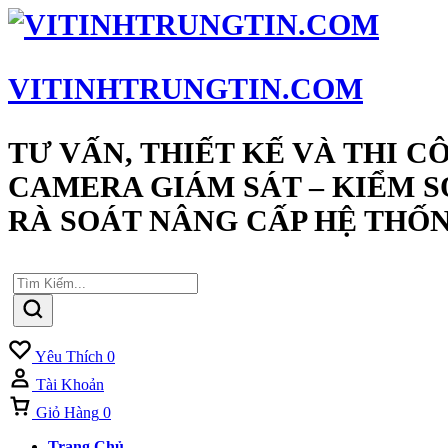
VITINHTRUNGTIN.COM
TƯ VẤN, THIẾT KẾ VÀ THI C
CAMERA GIÁM SÁT – KIỂM S
RÀ SOÁT NÂNG CẤP HỆ THỐN
Yêu Thích
0
Tài Khoản
Giỏ Hàng
0
Trang Chủ