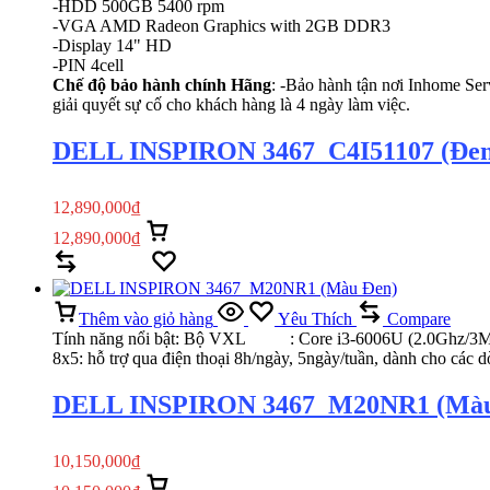
-HDD 500GB 5400 rpm
-VGA AMD Radeon Graphics with 2GB DDR3
-Display 14" HD
-PIN 4cell
Chế độ bảo hành chính Hãng
: -Bảo hành tận nơi Inhome Ser
giải quyết sự cố cho khách hàng là 4 ngày làm việc.
DELL INSPIRON 3467_C4I51107 (Đen
12,890,000
₫
12,890,000
₫
Thêm vào giỏ hàng
Xem nhanh
Compare
Yêu Thích
Thêm vào giỏ hàng
Yêu Thích
Compare
Tính năng nổi bật: Bộ VXL : Core i3-6006U (2.0Ghz/
8x5: hỗ trợ qua điện thoại 8h/ngày, 5ngày/tuần, dành cho các d
DELL INSPIRON 3467_M20NR1 (Màu
10,150,000
₫