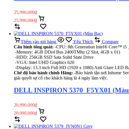
25,990,000
₫
25,990,000
₫
Thêm vào giỏ hàng
Xem nhanh
Compare
Yêu Thích
Thêm vào giỏ hàng
Yêu Thích
Compare
Cấu hình tổng quát:
-CPU: 8th Generation Intel® Core™ i5 
-Memory: 4GB DDr4 Bus 2400TMhz (2 Slot, 4GB x 01)
-HDD: 256GB SSD Sata Solid State Drive
-VGA: Intel UHD Graphics 620
-Display: 13.3 inch Full HD (1920 x 1080) Anti Glare LED Ba
Chế độ bảo hành chính Hãng:
-Bảo hành tận nơi Inhome Serv
giải quyết sự cố cho khách hàng là 4 ngày làm việc.
DELL INSPIRON 5370_F5YX01 (Màu
20,990,000
₫
20,990,000
₫
Thêm vào giỏ hàng
Xem nhanh
Compare
Yêu Thích