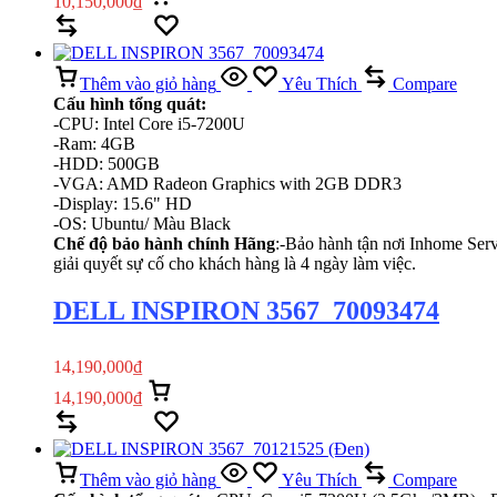
10,150,000
₫
Thêm vào giỏ hàng
Xem nhanh
Compare
Yêu Thích
Thêm vào giỏ hàng
Yêu Thích
Compare
Cấu hình tổng quát:
-CPU: Intel Core i5-7200U
-Ram: 4GB
-HDD: 500GB
-VGA: AMD Radeon Graphics with 2GB DDR3
-Display: 15.6" HD
-OS: Ubuntu/ Màu Black
Chế độ bảo hành chính Hãng
:-Bảo hành tận nơi Inhome Serv
giải quyết sự cố cho khách hàng là 4 ngày làm việc.
DELL INSPIRON 3567_70093474
14,190,000
₫
14,190,000
₫
Thêm vào giỏ hàng
Xem nhanh
Compare
Yêu Thích
Thêm vào giỏ hàng
Yêu Thích
Compare