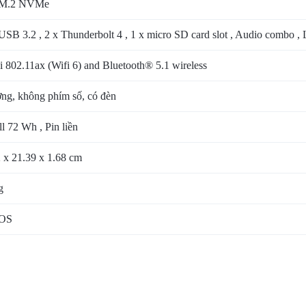
 M.2 NVMe
USB 3.2 , 2 x Thunderbolt 4 , 1 x micro SD card slot , Audio combo
 802.11ax (Wifi 6) and Bluetooth® 5.1 wireless
̀ng, không phím số, có đèn
ll 72 Wh , Pin liền
 x 21.39 x 1.68 cm
g
OS