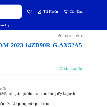
Tài Khoản
Giỏ Hàng
iên Hệ
Chia Sẻ
in
AM 2023 14ZD90R-G.AX52A5
Có sẵn trong kho
 mãi:
6603 hoặc giảm giá khi mua chuột không dây Logitech
 phần mềm văn phòng miễn phí 1 năm