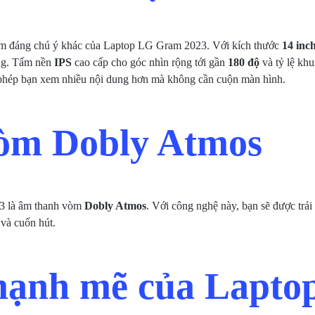
iểm đáng chú ý khác của Laptop LG Gram 2023. Với kích thước
14 inc
àng. Tấm nền
IPS
cao cấp cho góc nhìn rộng tới gần
180 độ
và tỷ lệ kh
 phép bạn xem nhiều nội dung hơn mà không cần cuộn màn hình.
òm Dobly Atmos
3 là âm thanh vòm
Dobly Atmos
. Với công nghệ này, bạn sẽ được trả
 và cuốn hút.
mạnh mẽ của Lapt