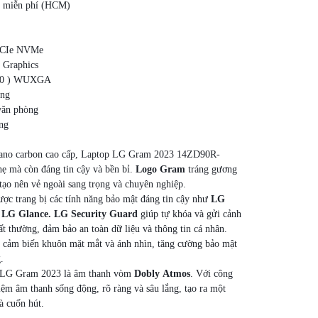
ơi miễn phí (HCM)
PCIe NVMe
 Graphics
080 ) WUXGA
ọng
văn phòng
ng
-nano carbon cao cấp, Laptop LG Gram 2023 14ZD90R-
 mà còn đáng tin cậy và bền bỉ.
Logo Gram
tráng gương
 tạo nên vẻ ngoài sang trọng và chuyên nghiệp.
c trang bị các tính năng bảo mật đáng tin cậy như
LG
m
LG Glance. LG Security Guard
giúp tự khóa và gửi cảnh
ất thường, đảm bảo an toàn dữ liệu và thông tin cá nhân.
 cảm biến khuôn mặt mắt và ánh nhìn, tăng cường bảo mật
.
 LG Gram 2023 là âm thanh vòm
Dobly Atmos
. Với công
iệm âm thanh sống động, rõ ràng và sâu lắng, tạo ra một
à cuốn hút.