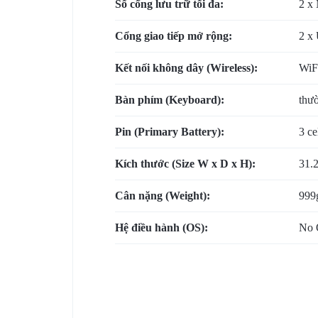
Số cổng lưu trữ tối đa:
2 x
BẢO
Cổng giao tiếp mở rộng:
2 x 
MẬT
Kết nối không dây (Wireless):
WiFi
VÀ
Bàn phím (Keyboard):
thươ
HẠ
Pin (Primary Battery):
3 ce
TẦNG
Kích thước (
Size W x D x H
):
31.2
HIỆN
Cân nặng (Weight):
999
CÓ
Hệ điều hành (OS):
No 