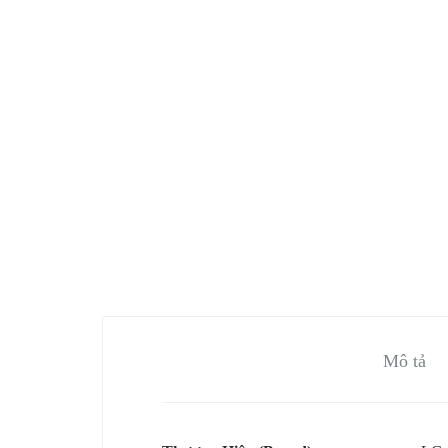
SÁT
–
KIỂM
SOÁT
CỬA
–
CHẤM
CÔNG.CUNG
Mô tả
CẤP
DỊCH