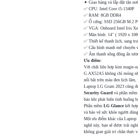
✦ Giao hàng và lắp đặt tận n
✅ CPU: Intel Core i5-1340P
✅ RAM: 8GB DDR4
✅ Ổ cứng: SSD 256GB M.2 
✅ VGA: Onboard Intel Iris Xe
✅ Màn hình: 14" ( 1920 x 1
✅ Thiết kế thanh lịch, sang tr
✅ Cấu hình manh mẽ chuyên 
✅ Âm thanh sống động ấn tượ
Ưu điểm:
Với chất liệu hợp kim magie
G.AX52A5 không chỉ mỏng nhẹ
nổi bật trên màu đen lịch lãm,
Laptop LG Gram 2023 cũng đượ
Security Guard
và phần mề
báo khi phát hiện tình huống b
Phần mềm
LG Glance
kết hợp
và bảo vệ sức khỏe người dùng
Một ưu điểm khác của Laptop
nghệ này, bạn sẽ được trải ngh
không gian giải trí chân thực v