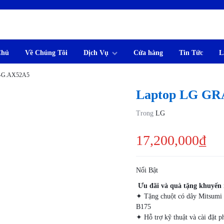
Chủ
Về Chúng Tôi
Dịch Vụ
Cửa hàng
Tin Tức
L
M
R-G.AX52A5
Laptop LG GR
Trong
LG
17,200,000
₫
Nổi Bật
Ưu đãi và quà tặng khuyến
✦ Tặng chuột có dây Mitsumi 
B175
✦ Hỗ trợ kỹ thuật và cài đặt