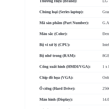
Thương Hiệu (Brand):
LG
VỤ
Chủng loại (Series laptop):
Gra
BẢO
Mã sản phẩm (Part Number):
G.
TRÌ
Màu sắc (Color):
Đen
VÀ
Bộ vi xử lý (CPU):
Inte
RÀ
Bộ nhớ trong (RAM):
8GB
SOÁT
Cổng xuất hình (HMDI/VGA):
1 x
NÂNG
Chip đồ họa (VGA):
Onbo
CẤP
Ổ cứng (Hard Drive):
256
HỆ
Màn hình (Display):
14.
THỐNG