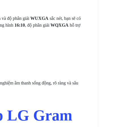
h
và độ phân giải
WUXGA
sắc nét, bạn sẽ có
ung hình
16:10
, độ phân giải
WQXGA
hỗ trợ
i nghiệm âm thanh sống động, rõ ràng và sâu
op LG Gram