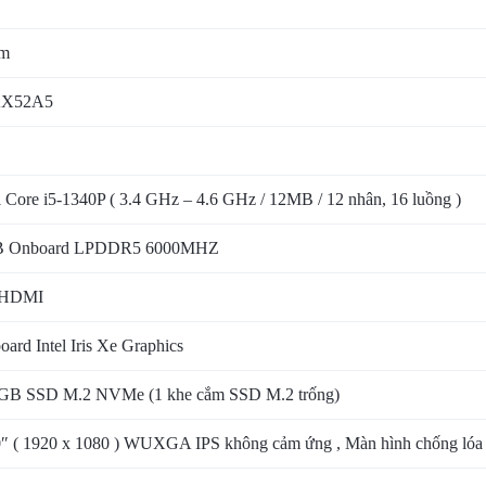
m
AX52A5
l Core i5-1340P ( 3.4 GHz – 4.6 GHz / 12MB / 12 nhân, 16 luồng )
 Onboard LPDDR5 6000MHZ
 HDMI
ard Intel Iris Xe Graphics
GB SSD M.2 NVMe (1 khe cắm SSD M.2 trống)
0″ ( 1920 x 1080 ) WUXGA IPS không cảm ứng , Màn hình chống l