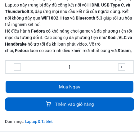
Laptop này trang bị đầy đủ cổng kết nối với
HDMI, USB Type C, và
Thunderbolt 3
, đáp ứng mọi nhu cầu kết nối của người dùng. Kết
nối không dây qua
WiFi 802.11ax
và
Bluetooth 5.3
giúp tối ưu hóa
trải nghiệm kết nối.
Hệ điều hành
Fedora
có khả năng chơi game và đa phương tiện tốt
mặc dù tương đối ít. Các công cụ đa phương tiện như
Kodi, VLC và
Handbrake
hỗ trợ tối đa khi bạn phát video. Về trò
chơi,
Fedora
luôn có các trình điều khiển mới nhất cùng với
Steam,
Lutris và Wine
. laptop này hỗ trợ cho những người ưa chuộng môi
trường
Linux
. Bàn phím có tích hợp phím số, tăng cường sự thuận
tiện trong công việc nhập liệu.
Mua Ngay
Thêm vào giỏ hàng
Danh mục:
Laptop & Tablet