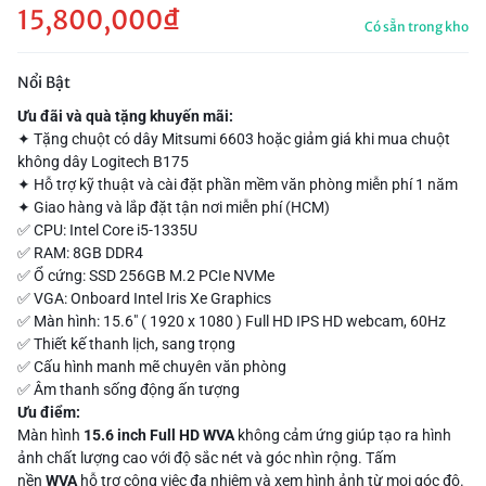
15,800,000
₫
Có sẵn trong kho
Nổi Bật
Ưu đãi và quà tặng khuyến mãi:
✦ Tặng chuột có dây Mitsumi 6603 hoặc giảm giá khi mua chuột
không dây Logitech B175
✦ Hỗ trợ kỹ thuật và cài đặt phần mềm văn phòng miễn phí 1 năm
✦ Giao hàng và lắp đặt tận nơi miễn phí (HCM)
✅ CPU: Intel Core i5-1335U
✅ RAM: 8GB DDR4
✅ Ổ cứng: SSD 256GB M.2 PCIe NVMe
✅ VGA: Onboard Intel Iris Xe Graphics
✅ Màn hình: 15.6" ( 1920 x 1080 ) Full HD IPS HD webcam, 60Hz
✅ Thiết kế thanh lịch, sang trọng
✅ Cấu hình manh mẽ chuyên văn phòng
✅ Âm thanh sống động ấn tượng
Ưu điểm:
Màn hình
15.6 inch Full HD WVA
không cảm ứng giúp tạo ra hình
ảnh chất lượng cao với độ sắc nét và góc nhìn rộng. Tấm
nền
WVA
hỗ trợ công việc đa nhiệm và xem hình ảnh từ mọi góc độ.