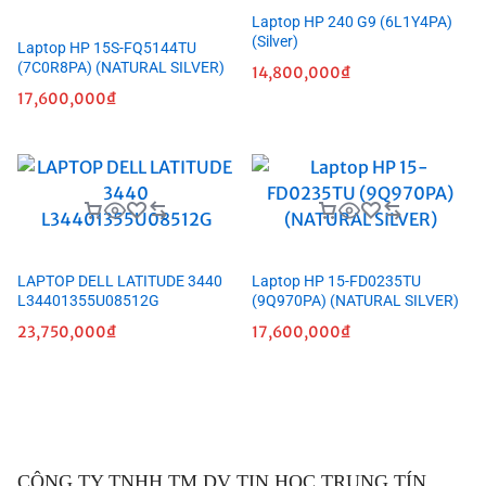
Laptop HP 240 G9 (6L1Y4PA)
(Silver)
Laptop HP 15S-FQ5144TU
(7C0R8PA) (NATURAL SILVER)
14,800,000
₫
17,600,000
₫
LAPTOP DELL LATITUDE 3440
Laptop HP 15-FD0235TU
L34401355U08512G
(9Q970PA) (NATURAL SILVER)
23,750,000
₫
17,600,000
₫
CÔNG TY TNHH TM DV TIN HỌC TRUNG TÍN