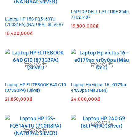
LAPTOP DELL LATITUDE 3540
71021487
Laptop HP 15S-FQ5160TU
(7C0S1PA) (NATURAL SILVER)
15,800,000
₫
16,400,000
₫
Laptop HP ELITEBOOK 640 G10
Laptop Hp victus 16-e0179ax
(873G3PA) (Silver)
4r0v0pa (Màu Đen)
21,850,000
₫
24,000,000
₫