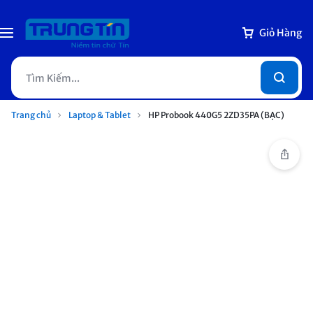
Giỏ Hàng
Trang chủ
Laptop & Tablet
HP Probook 440G5 2ZD35PA (BẠC)