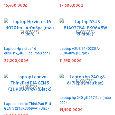
16,400,000
₫
17,600,000
₫
Laptop Hp victus 16
Laptop ASUS B1402CBA-
d0201tx_4r0u3pa (màu đen)
EK0648W (Purple)
27,200,000
₫
11,550,000
₫
Laptop hp 240 g8 617l2pa (màu
bạc)
Laptop Lenovo ThinkPad E14
GEN 5 (21JK0069VA) (Black)
15,500,000
₫