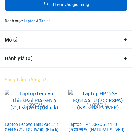
Thêm vào giỏ hàng
Danh mục:
Laptop & Tablet
Mô tả
Đánh giá (0)
Sản phẩm tương tự
Laptop Lenovo ThinkPad E14
Laptop HP 15S-FQ5144TU
GEN 5 (21JLS2JW00) (Black)
(7C0R8PA) (NATURAL SILVER)