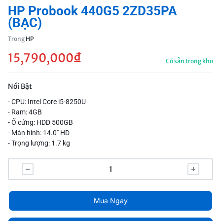
HP Probook 440G5 2ZD35PA
(BẠC)
Trong
HP
15,790,000
₫
Có sẵn trong kho
Nổi Bật
- CPU: Intel Core i5-8250U
- Ram: 4GB
- Ổ cứng: HDD 500GB
- Màn hình: 14.0" HD
- Trọng lượng: 1.7 kg
Mua Ngay