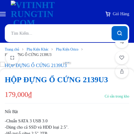
Giỏ Hàng
Trang chủ
Phụ Kiện Khác
Phụ Kiện Orico
HỘP ĐỰNG Ổ CỨNG 2139U3
1/5
HỘP ĐỰNG Ổ CỨNG 2139U3
179,000
₫
Có sẵn trong kho
Nổi Bật
-Chuẩn SATA 3 USB 3.0
-Dùng cho cả SSD và HDD loại 2.5".
-Hỗ trợ ổ cứng 2.5" 2TB