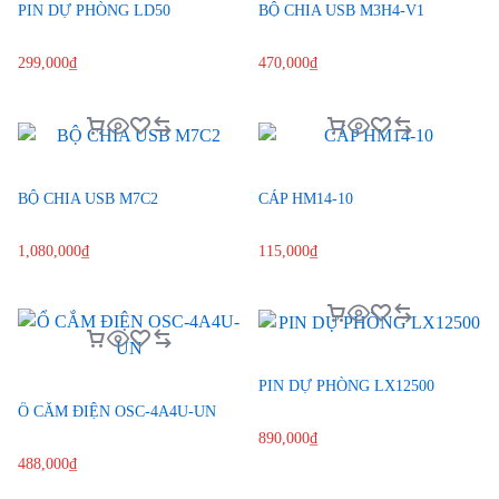
PIN DỰ PHÒNG LD50
BỘ CHIA USB M3H4-V1
299,000
₫
470,000
₫
BỘ CHIA USB M7C2
CÁP HM14-10
1,080,000
₫
115,000
₫
PIN DỰ PHÒNG LX12500
Ổ CẮM ĐIỆN OSC-4A4U-UN
890,000
₫
488,000
₫