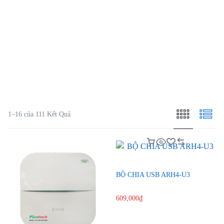
Lọc
(1)
Sắp xếp theo :
Mặc Định
1–16 của 111 Kết Quả
BỘ CHIA USB ARH4-U3
609,000
₫