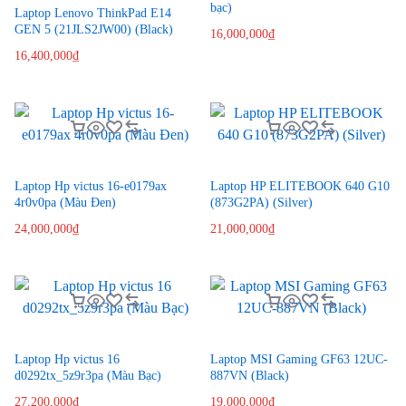
bạc)
Laptop Lenovo ThinkPad E14
GEN 5 (21JLS2JW00) (Black)
16,000,000
₫
16,400,000
₫
Laptop Hp victus 16-e0179ax
Laptop HP ELITEBOOK 640 G10
4r0v0pa (Màu Đen)
(873G2PA) (Silver)
24,000,000
₫
21,000,000
₫
Laptop Hp victus 16
Laptop MSI Gaming GF63 12UC-
d0292tx_5z9r3pa (Màu Bạc)
887VN (Black)
27,200,000
₫
19,000,000
₫