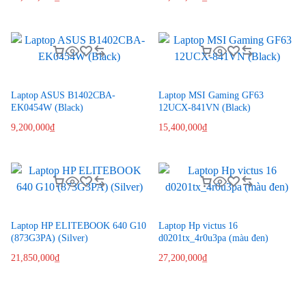
Laptop ASUS B1402CBA-
Laptop MSI Gaming GF63
EK0454W (Black)
12UCX-841VN (Black)
9,200,000
₫
15,400,000
₫
Laptop HP ELITEBOOK 640 G10
Laptop Hp victus 16
(873G3PA) (Silver)
d0201tx_4r0u3pa (màu đen)
21,850,000
₫
27,200,000
₫