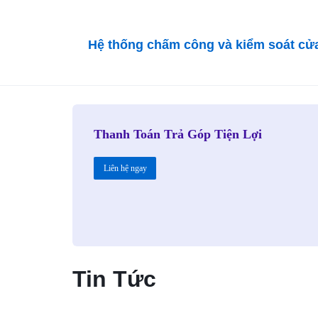
VỤ
Hệ thống chấm công và kiểm soát cử
BẢO
TRÌ
VÀ
Thanh Toán Trả Góp Tiện Lợi
RÀ
Liên hệ ngay
SOÁT
NÂNG
CẤP
HỆ
Tin Tức
THỐNG