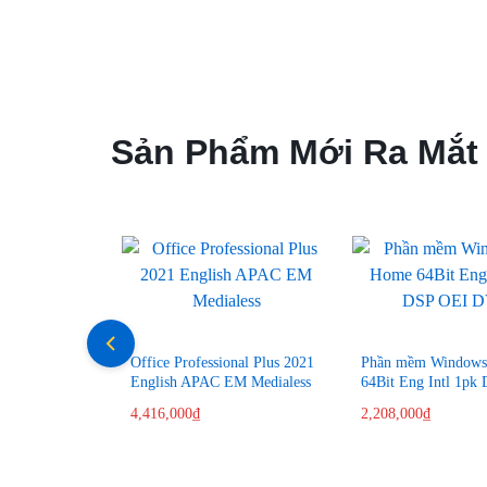
TẦNG
CNTT,
QUẢN
Sản Phẩm Mới Ra Mắt
LÝ
KHO
BÃI,
HỆ
THỐNG
Office Professional Plus 2021
Phần mềm Windows
English APAC EM Medialess
64Bit Eng Intl 1pk
DVD
CAMERA
4,416,000
₫
2,208,000
₫
GIÁM