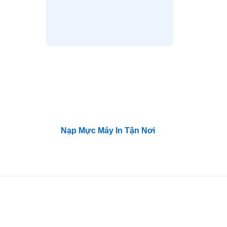
Phần mềm SQL Server
Phần mềm SQL Server
Standard 2022 OEI 5 Clt
Standard 2019 OEI 5 Clt
19,320,000
₫
17,940,000
₫
Nạp Mực Máy In Tận Nơi