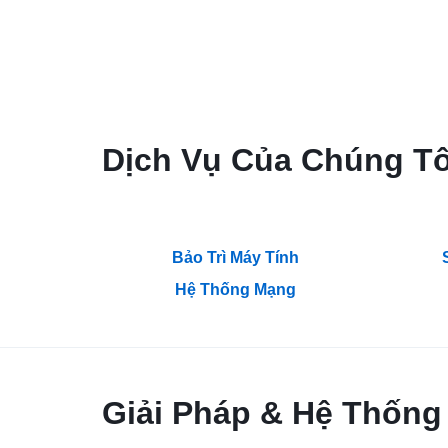
SÁT
–
KIỂM
Dịch Vụ Của Chúng Tô
SOÁT
CỬA
–
Bảo Trì Máy Tính
Hệ Thống Mạng
CHẤM
CÔNG.CUNG
CẤP
Giải Pháp & Hệ Thống
DỊCH