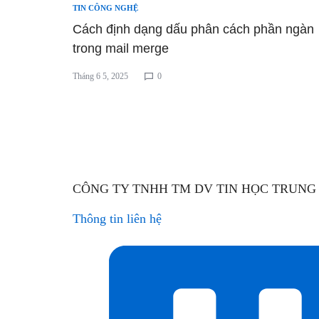
TIN CÔNG NGHỆ
BẢO
Cách định dạng dấu phân cách phần ngàn
trong mail merge
MẬT
Tháng 6 5, 2025
0
VÀ
HẠ
TẦNG
HIỆN
CÔNG TY TNHH TM DV TIN HỌC TRUNG 
CÓ
Thông tin liên hệ