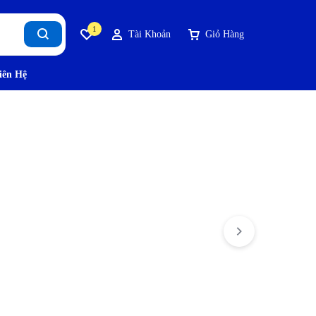
1
Tài Khoản
Giỏ Hàng
iên Hệ