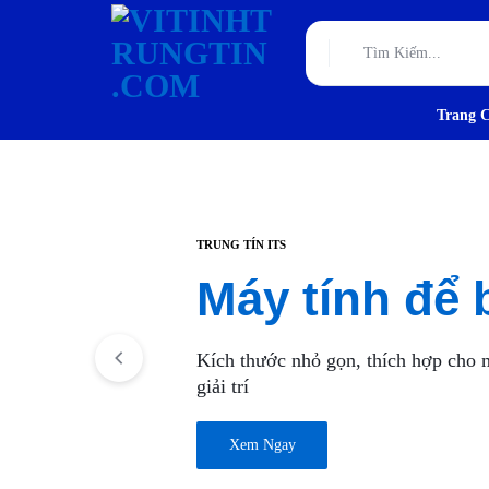
VITINHTRUNGTIN.C
Trang 
TƯ
VẤN,
THIẾT
TRUNG TÍN ITS
KẾ
Máy tính để 
VÀ
Kích thước nhỏ gọn, thích hợp cho 
THI
giải trí
CÔNG
Xem Ngay
HẠ