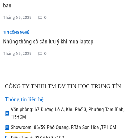
bạn
Tháng 6 5, 2025
0
TIN CÔNG NGHỆ
Những thông số cần lưu ý khi mua laptop
Tháng 6 5, 2025
0
CÔNG TY TNHH TM DV TIN HỌC TRUNG TÍN
Thông tin liên hệ
Văn phòng: 67 Đường Lô A, Khu Phố 3, Phường Tam Bình,
TP.HCM
Showroom: 86/59 Phổ Quang, P.Tân Sơn Hòa ,TP.HCM
Điện Thoại: 028 6679 7192