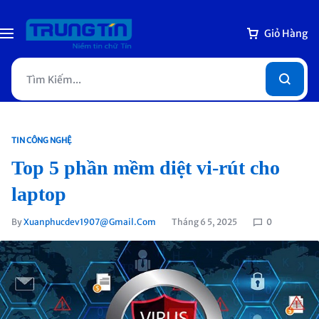
Giỏ Hàng
TIN CÔNG NGHỆ
Top 5 phần mềm diệt vi-rút cho
laptop
By
Xuanphucdev1907@gmail.com
Tháng 6 5, 2025
0