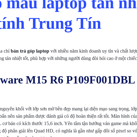
 mẫu laptop tản nhi
 tính Trung Tín
ịa chỉ
bán trả góp laptop
với nhiều năm kinh doanh uy tín và chất lượ
g tản nhiệt tốt, phù hợp với những người dùng đòi hỏi cao ở một chiếc
enware M15 R6 P109F001DBL
 nguyên khối với lớp sơn mờ bền đẹp mang lại diện mạo sang trọng, lớ
 bẩn nên sản phẩm được đánh giá có độ hoàn thiện rất tốt. Màn hình củ
 bản có kích thước 15,6 inch. Yên tâm tận hưởng ván game mà không
độ phân giải lên Quad HD, có nghĩa là gần như gấp đôi số pixel so v