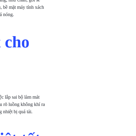
ụ, bề mặt máy tính xách
uá nóng.
t cho
c lắp sai bộ làm mát
ểu rõ luồng không khí ra
 nhiệt bị quá tải.