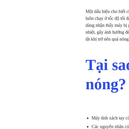
SÁT
Một dấu hiệu cho biết c
luôn chạy ở tốc độ tối đ
–
dàng nhận thấy máy bị g
nhiệt, gây ảnh hưởng đ
KIỂM
tắt khi trở nên quá nóng
SOÁT
CỬA
Tại sa
–
nóng?
CHẤM
CÔNG.CUNG
CẤP
Máy tính xách tay củ
DỊCH
Các nguyên nhân có t