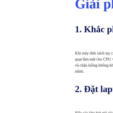
Giải 
BẢO
MẬT
1. Khắc p
VÀ
HẠ
TẦNG
Khi máy tính xách tay c
quạt làm mát cho CPU và
HIỆN
và chặn luồng không khí
mình.
CÓ
2. Đặt la
Nếu các khe hút gió của