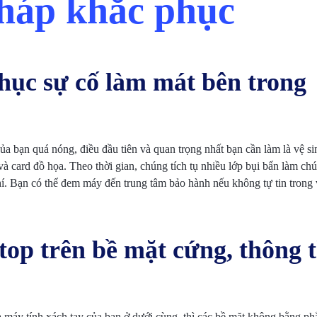
pháp khắc phục
hục sự cố làm mát bên trong
ủa bạn quá nóng, điều đầu tiên và quan trọng nhất bạn cần làm là vệ si
 card đồ họa. Theo thời gian, chúng tích tụ nhiều lớp bụi bẩn làm ch
. Bạn có thể đem máy đến trung tâm bảo hành nếu không tự tin trong v
ptop trên bề mặt cứng, thông 
 máy tính xách tay của bạn ở dưới cùng, thì các bề mặt không bằng ph