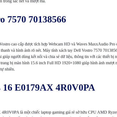
n trông sắc nét và mượt mà.
ro 7570 70138566
l Vostro cao cấp được tích hợp Webcam HD và Waves MaxxAudio Pro c
 thanh và hình ảnh rõ nét. Máy tính xách tay Dell Vostro 7570 701385
i giúp người dùng kết nối và chia sẻ dữ liệu, thông tin với các thiết bị
 trang bị màn hình 15.6 inch Full HD 1920×1080 giúp hình ảnh mượt mà,
tự nhiên.
s 16 E0179AX 4R0V0PA
 4R0V0PA là một chiếc laptop gaming giá rẻ sở hữu CPU AMD Ryz