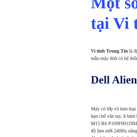
Một số
tại Vi
Vi tính Trung Tín
là đ
mẫu máy tính có hệ thốn
Dell Ali
Máy có lớp vỏ kim loại
hạn chế vân tay, ít bám
M15 R6 P109F001DBL cơ
độ làm mới 240Hz nâng 