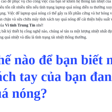
t cao để phục vụ cho công việc của bạn sẽ khiến hệ thống tản nhiệt củ
iêu tốn rất nhiều tiền nếu tình trạng laptop quá nóng diễn ra thường xu
ng. Việc để laptop quá nóng có thể gây ra lỗi phần cứng và hư hỏng v
chặn và sửa chữa máy tính xách tay quá nóng để cải thiện hiệu suất v
 của
Vi tính Trung Tín
nhé!
 bất kỳ thiết bị công nghệ nào, chúng sẻ tản ra một lượng nhiệt nhất đị
ạng quá nhiệt và đâu là tình trạng tải nhiệt thông thường.
ế nào để bạn biết
ách tay của bạn đan
uá nóng?