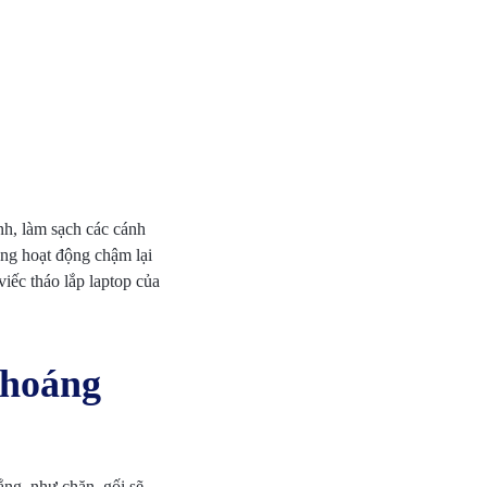
nh, làm sạch các cánh
úng hoạt động chậm lại
iếc tháo lắp laptop của
thoáng
ẳng, như chăn, gối sẽ