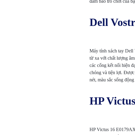
đảm bảo trò chơi của bạ
Dell Vost
Máy tính xách tay Del
từ xa với chất lượng âm
các cổng kết nối hiện đạ
chóng và tiện lợi. Được
nét, màu sắc sống động 
HP Victu
HP Victus 16 E0179AX