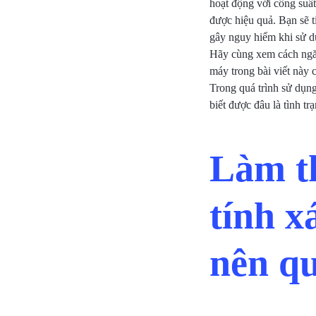
hoạt động với công suấ
TẦNG
được hiệu quả. Bạn sẽ t
gây nguy hiểm khi sử dụ
CNTT,
Hãy cùng xem cách ngăn 
máy trong bài viết này
QUẢN
Trong quá trình sử dụng
biết được đâu là tình tr
LÝ
KHO
Làm th
BÃI,
tính x
HỆ
THỐNG
nên q
CAMERA
GIÁM