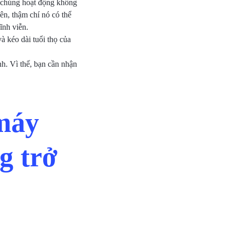
a chúng hoạt động không
yên, thậm chí nó có thể
ĩnh viễn.
à kéo dài tuổi thọ của
nh. Vì thế, bạn cần nhận
 máy
g trở