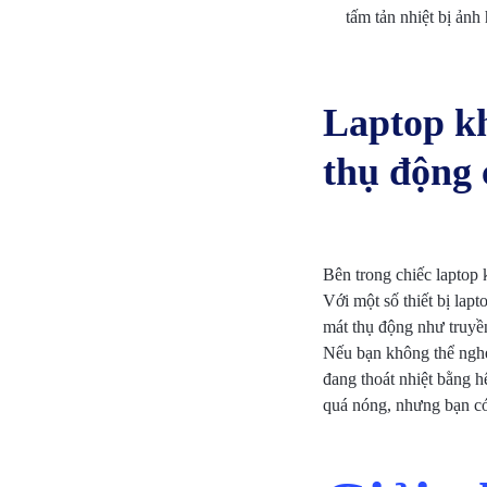
tấm tản nhiệt bị ản
VỤ
BẢO
Laptop kh
TRÌ
thụ động 
VÀ
RÀ
SOÁT
Bên trong chiếc laptop 
Với một số thiết bị lap
NÂNG
mát thụ động như truyền
Nếu bạn không thể nghe 
CẤP
đang thoát nhiệt bằng h
quá nóng, nhưng bạn có 
HỆ
THỐNG