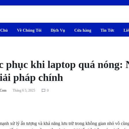
 Chủ
Về Chúng Tôi
Dịch Vụ
Cửa hàng
Tin Tức
Li
M
c phục khi laptop quá nóng:
iải pháp chính
.com
Tháng 6 5, 2025
0
mạnh xử lý ấn tượng và khả năng lưu trữ trong không gian nhỏ vô cùng