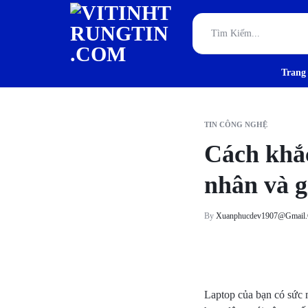
Trang
VITINHTRUNGTIN.CO
TƯ
VẤN,
TIN CÔNG NGHỆ
THIẾT
Cách khắ
KẾ
nhân và g
VÀ
By
Xuanphucdev1907@gmail
THI
CÔNG
HẠ
Laptop của bạn có sức 