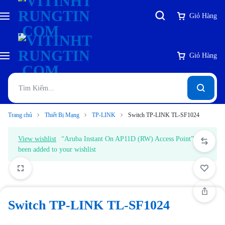
Giỏ Hàng
Giỏ Hàng
Trang chủ
Thiết Bị Mạng
TP-LINK
Switch TP-LINK TL-SF1024
View wishlist
“Aruba Instant On AP11D (RW) Access Point” has
been added to your wishlist
Switch TP-LINK TL-SF1024