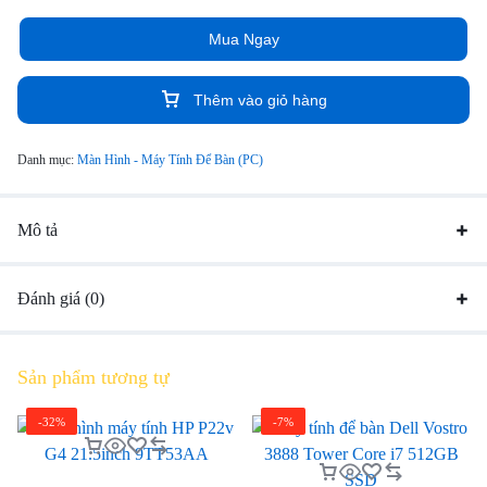
cấp khả năng đa nhiệm tuyệt vời.
Mua Ngay
HP đã trang bị cho máy tính để bàn của mình rất nhiều cổng kết nối
hiện đại. Với số lượng cổng này, bạn có thể dễ dàng kết nối bộ
ProDesk 400 G7 MT với nhiều thiết bị ngoại vi cùng lúc.
Thêm vào giỏ hàng
Danh mục:
Màn Hình - Máy Tính Để Bàn (PC)
Mô tả
Đánh giá (0)
Sản phẩm tương tự
-32%
-7%