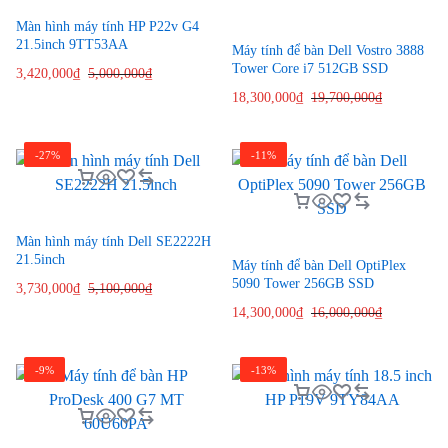
Màn hình máy tính HP P22v G4
21.5inch 9TT53AA
Máy tính để bàn Dell Vostro 3888
Tower Core i7 512GB SSD
3,420,000
₫
5,000,000
₫
18,300,000
₫
19,700,000
₫
-27%
-11%
Màn hình máy tính Dell SE2222H
21.5inch
Máy tính để bàn Dell OptiPlex
5090 Tower 256GB SSD
3,730,000
₫
5,100,000
₫
14,300,000
₫
16,000,000
₫
-9%
-13%