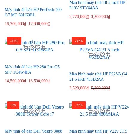
Màn hình máy tính 18.5 inch HP
P19V 9TY84AA
Máy tính để bàn HP ProDesk 400
G7 MT 60U60PA
2,770,000
₫
3,200,000
₫
16,300,000
₫
17,900,000
₫
-12%
-32%
Máy tính để bàn HP 280 Pro G5
SFF 1C4W4PA
Màn hình máy tính HP P22VA G4
21.5 inch 453D2AA
14,500,000
₫
16,500,000
₫
3,520,000
₫
5,200,000
₫
-5%
-27%
Máy tính để bàn Dell Vostro 3888
Màn hình máy tính HP V22v 21.5