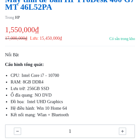
MT 46L52PA
Trong
HP
1,550,000
₫
17,000,000
₫
Lưu:
15,450,000
₫
Có sẵn trong kho
Nổi Bật
Cấu hình tổng quát:
CPU: Intel Core i7 - 10700
RAM: 8GB DDR4
Lưu trữ: 256GB SSD
Ổ đĩa quang: NO DVD
Đồ họa: Intel UHD Graphics
Hệ điều hành: Win 10 Home 64
Kết nối mạng: Wlan + Bluetooth
USB Keyboard & Mouse
Ưu điểm:
Bộ vi xử lý thế hệ thứ 10 giúp xử lý nhanh chóng tất cả dữ và cung