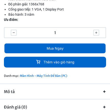
Độ phân giải: 1366x768
Cổng giao tiếp: 1 VGA, 1 Display Port
Bảo hành: 3 năm
Ưu điểm:
Màn hình máy tính Dell E1920H mang đến trải nghiệm hình ảnh
và giao diện người dùng đắm chìm
Khung ảnh sống động với kích thước từ 18,5 inch sẽ tạo cảm
giác làm việc và giải trí hoàn hảo
Mua Ngay
Thêm vào giỏ hàng
Danh mục:
Màn Hình - Máy Tính Để Bàn (PC)
Mô tả
Đánh giá (0)