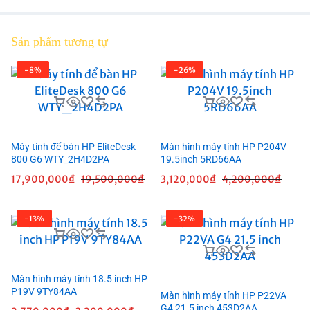
Sản phẩm tương tự
-8%
-26%
Máy tính để bàn HP EliteDesk
Màn hình máy tính HP P204V
800 G6 WTY_2H4D2PA
19.5inch 5RD66AA
17,900,000
₫
19,500,000
₫
3,120,000
₫
4,200,000
₫
-13%
-32%
Màn hình máy tính 18.5 inch HP
P19V 9TY84AA
Màn hình máy tính HP P22VA
G4 21.5 inch 453D2AA