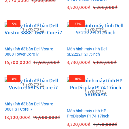
2,770,000
₫
3,200,000
₫
3,520,000
₫
5,200,000
₫
-5%
-27%
Máy tính để bàn Dell Vostro
Màn hình máy tính Dell
3888 Tower Core i7
SE2222H 21.5inch
16,700,000
₫
17,500,000
₫
3,730,000
₫
5,100,000
₫
-8%
-30%
Máy tính để bàn Dell Vostro
3681 ST Core i7
Màn hình máy tính HP
ProDisplay P174 17inch
18,300,000
₫
19,900,000
₫
5RD64AA
3,320,000
₫
4,750,000
₫