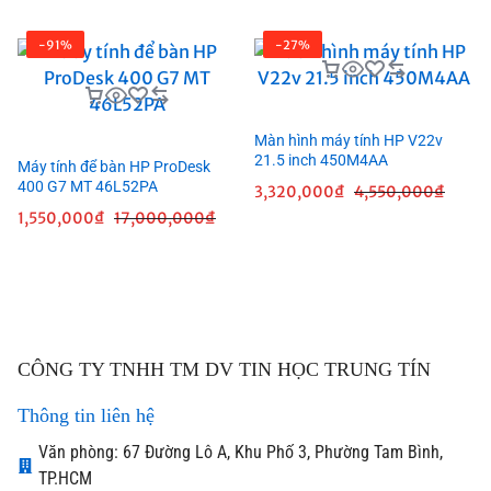
-91%
-27%
Màn hình máy tính HP V22v
21.5 inch 450M4AA
Máy tính để bàn HP ProDesk
400 G7 MT 46L52PA
3,320,000
₫
4,550,000
₫
1,550,000
₫
17,000,000
₫
CÔNG TY TNHH TM DV TIN HỌC TRUNG TÍN
Thông tin liên hệ
Văn phòng: 67 Đường Lô A, Khu Phố 3, Phường Tam Bình,
TP.HCM