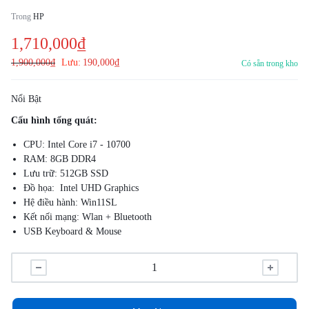
Trong
HP
1,710,000
₫
1,900,000
₫
Lưu:
190,000
₫
Có sẵn trong kho
Nổi Bật
Cấu hình tổng quát:
CPU: Intel Core i7 - 10700
RAM: 8GB DDR4
Lưu trữ: 512GB SSD
Đồ họa: Intel UHD Graphics
Hệ điều hành: Win11SL
Kết nối mạng: Wlan + Bluetooth
USB Keyboard & Mouse
Ưu điểm:
Với thiết kế thời trang, đáng tin cậy cùng với hiệu suất mạnh mẽ và
các tính năng bảo mật giúp phát triển công việc của bạn
Máy còn được trang bị ổ SSD với dung lượng lên đến 512GB cho