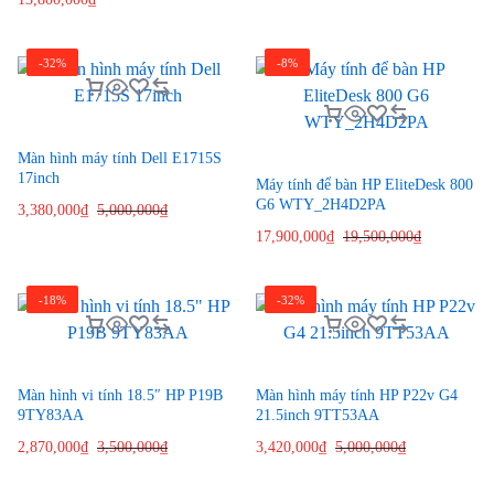
-32%
-8%
Màn hình máy tính Dell E1715S
17inch
Máy tính để bàn HP EliteDesk 800
G6 WTY_2H4D2PA
3,380,000
₫
5,000,000
₫
17,900,000
₫
19,500,000
₫
-18%
-32%
Màn hình vi tính 18.5″ HP P19B
Màn hình máy tính HP P22v G4
9TY83AA
21.5inch 9TT53AA
2,870,000
₫
3,500,000
₫
3,420,000
₫
5,000,000
₫