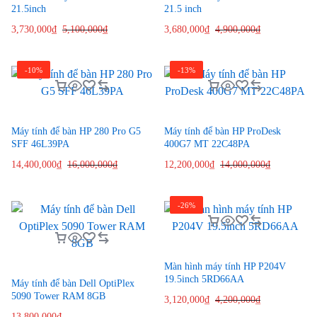
21.5inch
21.5 inch
3,730,000
₫
5,100,000
₫
3,680,000
₫
4,900,000
₫
-10%
-13%
Máy tính để bàn HP 280 Pro G5
Máy tính để bàn HP ProDesk
SFF 46L39PA
400G7 MT 22C48PA
14,400,000
₫
16,000,000
₫
12,200,000
₫
14,000,000
₫
-26%
Màn hình máy tính HP P204V
19.5inch 5RD66AA
Máy tính để bàn Dell OptiPlex
5090 Tower RAM 8GB
3,120,000
₫
4,200,000
₫
13,800,000
₫