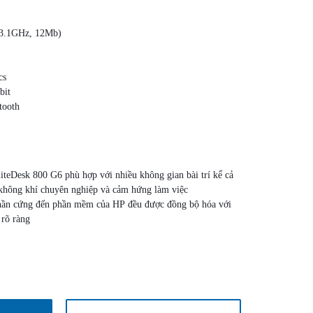
(3.1GHz, 12Mb)
cs
bit
tooth
iteDesk 800 G6 phù hợp với nhiều không gian bài trí kể cả
 không khí chuyên nghiệp và cảm hứng làm việc
phần cứng đến phần mềm của HP đều được đồng bộ hóa với
 rõ ràng