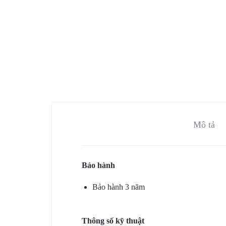
SÁT
–
KIỂM
SOÁT
CỬA
Mô tả
–
CHẤM
Bảo hành
CÔNG.CUNG
Bảo hành 3 năm
CẤP
DỊCH
Thông số kỹ thuật