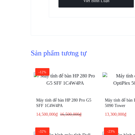
Viết Bình Luận
Sản phẩm tương tự
-12%
Máy tính để bàn HP 280 Pro G5
Máy tính để bàn 
SFF 1C4W4PA
5090 Tower
14,500,000
₫
16,500,000
₫
13,300,000
₫
-32%
-23%