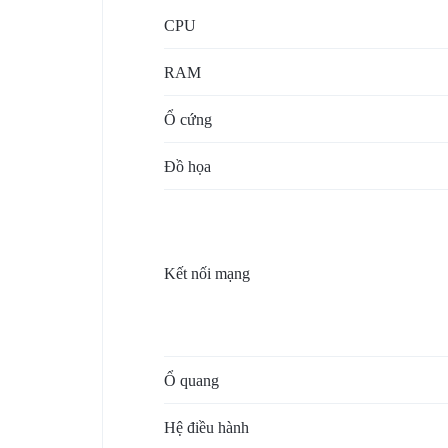
VỤ
CPU
BẢO
RAM
TRÌ
Ổ cứng
VÀ
Đồ họa
RÀ
SOÁT
Kết nối mạng
NÂNG
CẤP
Ổ quang
HỆ
Hệ điều hành
THỐNG