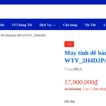
Chủ
Về Chúng Tôi
Dịch Vụ
Cửa hàng
Tin Tức
L
M
àn HP EliteDesk 800 G6 WTY_2H4D2PA
-8%
Máy tính để bà
WTY_2H4D2P
Trong
DELL
17,900,000
₫
19,500,000
₫
Lưu:
1,600,000
₫
Nổi Bật