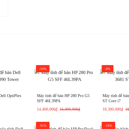
-10%
-8%
Dell OptiPlex
Máy tính để bàn HP 280 Pro G5
Máy tính để bàn
SFF 46L39PA
ST Core i7
14,400,000
₫
16,000,000
₫
18,300,000
₫
19
-91%
-16%