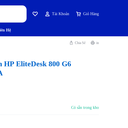
Tài Khoản
Giỏ Hàng
iên Hệ
Chia Sẻ
in
n HP EliteDesk 800 G6
A
Có sẵn trong kho