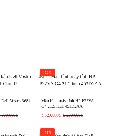
-32%
 Dell Vostro 3681
Màn hình máy tính HP P22VA
G4 21.5 inch 453D2AA
,900,000
₫
3,520,000
₫
5,200,000
₫
-11%