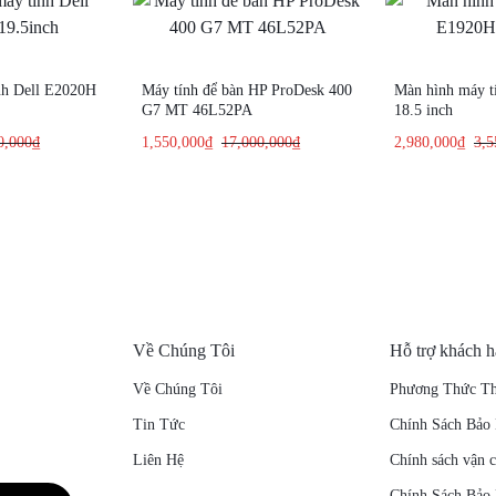
nh Dell E2020H
Máy tính để bàn HP ProDesk 400
Màn hình máy t
G7 MT 46L52PA
18.5 inch
0,000
₫
1,550,000
₫
17,000,000
₫
2,980,000
₫
3,5
Về Chúng Tôi
Hỗ trợ khách 
Về Chúng Tôi
Phương Thức Th
Tin Tức
Chính Sách Bảo
Liên Hệ
Chính sách vận 
Chính Sách Bảo