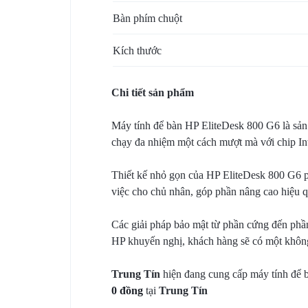
BẢO
Bàn phím chuột
MẬT
Kích thước
VÀ
Chi tiết sản phẩm
HẠ
Máy tính để bàn HP EliteDesk 800 G6 là sản
TẦNG
chạy đa nhiệm một cách mượt mà với chip Int
HIỆN
Thiết kế nhỏ gọn của HP EliteDesk 800 G6 ph
việc cho chủ nhân, góp phần nâng cao hiệu qu
CÓ
Các giải pháp bảo mật từ phần cứng đến phầ
HP khuyến nghị, khách hàng sẽ có một không 
Trung Tín
hiện đang cung cấp máy tính để 
0 đồng
tại
Trung Tín