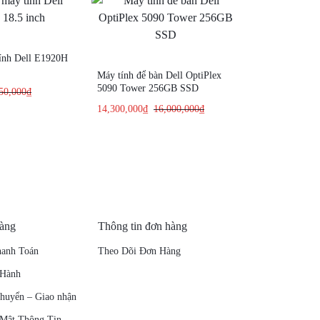
ính Dell E1920H
Máy tính để bàn Dell OptiPlex
5090 Tower 256GB SSD
50,000
₫
14,300,000
₫
16,000,000
₫
hàng
Thông tin đơn hàng
anh Toán
Theo Dõi Đơn Hàng
 Hành
chuyển – Giao nhận
 Mật Thông Tin