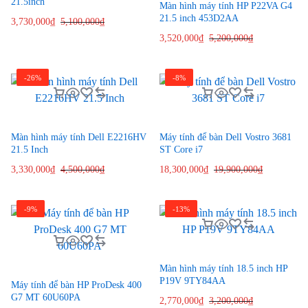
21.5inch
Màn hình máy tính HP P22VA G4
21.5 inch 453D2AA
3,730,000
₫
5,100,000
₫
3,520,000
₫
5,200,000
₫
-26%
-8%
Màn hình máy tính Dell E2216HV
Máy tính để bàn Dell Vostro 3681
21.5 Inch
ST Core i7
3,330,000
₫
4,500,000
₫
18,300,000
₫
19,900,000
₫
-9%
-13%
Màn hình máy tính 18.5 inch HP
P19V 9TY84AA
Máy tính để bàn HP ProDesk 400
G7 MT 60U60PA
2,770,000
₫
3,200,000
₫