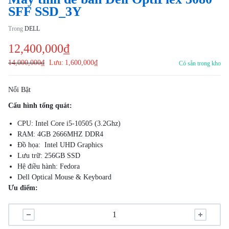
SFF SSD_3Y
Trong
DELL
12,400,000
₫
14,000,000
₫
Lưu:
1,600,000
₫
Có sẵn trong kho
Nổi Bật
Cấu hình tổng quát:
CPU: Intel Core i5-10505 (3.2Ghz)
RAM: 4GB 2666MHZ DDR4
Đồ họa: Intel UHD Graphics
Lưu trữ: 256GB SSD
Hệ điều hành: Fedora
Dell Optical Mouse & Keyboard
Ưu điểm:
Máy tính để bàn Dell OptiPlex 3080 SFF là một sản phẩn nhỏ gọn, ở
hữu mức giá phải chăng và được trang bị tất cả các tính năng quan
trọng hàng đầu