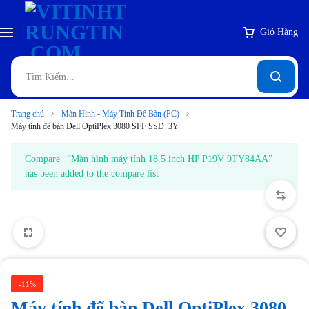
Giỏ Hàng
Trang chủ
Màn Hình - Máy Tính Để Bàn (PC)
Máy tính để bàn Dell OptiPlex 3080 SFF SSD_3Y
Compare
“Màn hình máy tính 18.5 inch HP P19V 9TY84AA”
has been added to the compare list
-11%
Máy tính để bàn Dell OptiPlex 3080