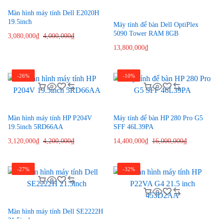
Màn hình máy tính Dell E2020H
19.5inch
Máy tính để bàn Dell OptiPlex
5090 Tower RAM 8GB
3,080,000
₫
4,000,000
₫
13,800,000
₫
-26%
-10%
Màn hình máy tính HP P204V
Máy tính để bàn HP 280 Pro G5
19.5inch 5RD66AA
SFF 46L39PA
3,120,000
₫
4,200,000
₫
14,400,000
₫
16,000,000
₫
-27%
-32%
Màn hình máy tính Dell SE2222H