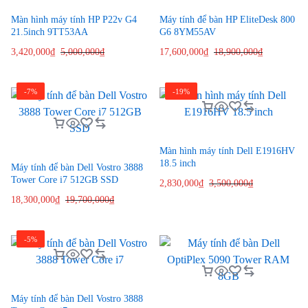
Màn hình máy tính HP P22v G4
Máy tính để bàn HP EliteDesk 800
21.5inch 9TT53AA
G6 8YM55AV
3,420,000
₫
5,000,000
₫
17,600,000
₫
18,900,000
₫
-7%
-19%
Màn hình máy tính Dell E1916HV
18.5 inch
Máy tính để bàn Dell Vostro 3888
Tower Core i7 512GB SSD
2,830,000
₫
3,500,000
₫
18,300,000
₫
19,700,000
₫
-5%
Máy tính để bàn Dell Vostro 3888