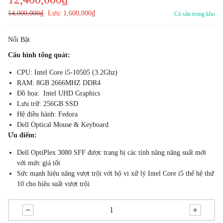
14,000,000
₫
Lưu:
1,600,000
₫
Có sẵn trong kho
Nổi Bật
Cấu hình tổng quát:
CPU: Intel Core i5-10505 (3.2Ghz)
RAM: 8GB 2666MHZ DDR4
Đồ họa: Intel UHD Graphics
Lưu trữ: 256GB SSD
Hệ điều hành: Fedora
Dell Optical Mouse & Keyboard
Ưu điểm:
Dell OptiPlex 3080 SFF được trang bị các tính năng năng suất mới
với mức giá tốt
Sức mạnh hiệu năng vượt trội với bộ vi xử lý Intel Core i5 thế hệ thứ
10 cho hiệu suất vượt trội