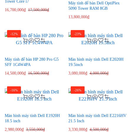
Tower Core i7
Máy tính để bàn Dell OptiPlex
5090 Tower RAM 8GB
16,700,000
₫
17,500,000
₫
13,800,000
₫
-12%
-23%
Máy tính để bàn HP 280 Pro G5
Màn hình máy tính Dell E2020H
SFF 1C4W4PA
19.5inch
14,500,000
₫
16,500,000
₫
3,080,000
₫
4,000,000
₫
-16%
-26%
Màn hình máy tính Dell E1920H
Màn hình máy tính Dell E2216HV
18.5 inch
21.5 Inch
2,980,000
₫
3,550,000
₫
3,330,000
₫
4,500,000
₫