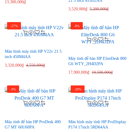
21.5 inch 453D2AA
13,300,000
₫
3,520,000
₫
5,200,000
₫
-27%
-8%
Màn hình máy tính HP V22v 21.5
inch 450M4AA
Máy tính để bàn HP EliteDesk 800
G6 WTY_2H4D2PA
3,320,000
₫
4,550,000
₫
17,900,000
₫
19,500,000
₫
-9%
-30%
Máy tính để bàn HP ProDesk 400
Màn hình máy tính HP ProDisplay
G7 MT 60U60PA
P174 17inch 5RD64AA