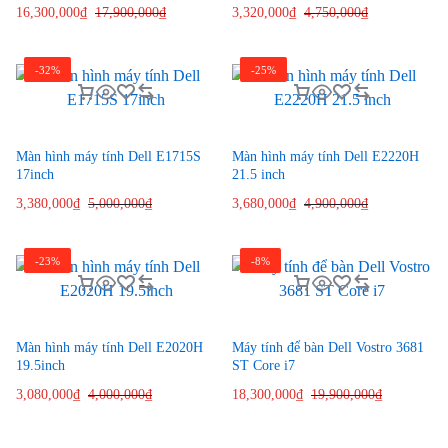
16,300,000
₫
17,900,000
₫
3,320,000
₫
4,750,000
₫
-32%
-25%
Màn hình máy tính Dell E1715S
Màn hình máy tính Dell E2220H
17inch
21.5 inch
3,380,000
₫
5,000,000
₫
3,680,000
₫
4,900,000
₫
-23%
-8%
Màn hình máy tính Dell E2020H
Máy tính để bàn Dell Vostro 3681
19.5inch
ST Core i7
3,080,000
₫
4,000,000
₫
18,300,000
₫
19,900,000
₫