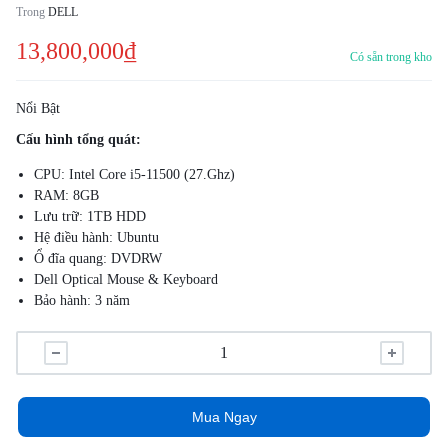
Trong
DELL
13,800,000
₫
Có sẵn trong kho
Nổi Bật
Cấu hình tổng quát:
CPU: Intel Core i5-11500 (27.Ghz)
RAM: 8GB
Lưu trữ: 1TB HDD
Hệ điều hành: Ubuntu
Ổ đĩa quang: DVDRW
Dell Optical Mouse & Keyboard
Bảo hành: 3 năm
Ưu điểm:
Intel Core i5 thế hệ thứ 11 hỗ trợ tối đa việc chạy đa nhiệm nhưng
vẫn phát huy hiệu suất ở mức độ tốt
Dell OptiPlex 5090 Tower cho phép bạn kết nối và sử dụng các thiết
Mua Ngay
bị ngoại vi mà không cần phải gắn thêm bất cứ bộ chuyển đổi nào