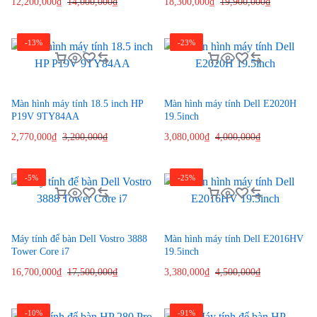
12,200,000
₫
14,000,000
₫
18,300,000
₫
19,900,000
₫
-13%
-23%
Màn hình máy tính 18.5 inch HP
Màn hình máy tính Dell E2020H
P19V 9TY84AA
19.5inch
2,770,000
₫
3,200,000
₫
3,080,000
₫
4,000,000
₫
-5%
-25%
Máy tính để bàn Dell Vostro 3888
Màn hình máy tính Dell E2016HV
Tower Core i7
19.5inch
16,700,000
₫
17,500,000
₫
3,380,000
₫
4,500,000
₫
-10%
-91%