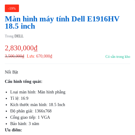
-19%
Màn hình máy tính Dell E1916HV
18.5 inch
Trong
DELL
2,830,000
₫
3,500,000
₫
Lưu:
670,000
₫
Có sẵn trong kho
Nổi Bật
Cấu hình tổng quát:
Loại màn hình: Màn hình phẳng
Tỉ lệ: 16:9
Kích thước màn hình: 18.5 Inch
Độ phân giải: 1366x768
Cổng giao tiếp: 1 VGA
Bảo hành: 3 năm
Ưu điểm: