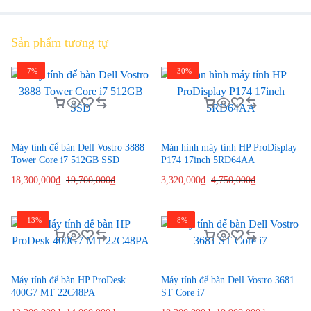
Sản phẩm tương tự
-7%
-30%
Máy tính để bàn Dell Vostro 3888
Màn hình máy tính HP ProDisplay
Tower Core i7 512GB SSD
P174 17inch 5RD64AA
18,300,000
₫
19,700,000
₫
3,320,000
₫
4,750,000
₫
-13%
-8%
Máy tính để bàn HP ProDesk
Máy tính để bàn Dell Vostro 3681
400G7 MT 22C48PA
ST Core i7