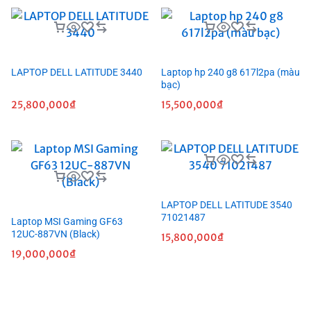
LAPTOP DELL LATITUDE 3440
Laptop hp 240 g8 617l2pa (màu
bạc)
25,800,000
₫
15,500,000
₫
LAPTOP DELL LATITUDE 3540
71021487
Laptop MSI Gaming GF63
12UC-887VN (Black)
15,800,000
₫
19,000,000
₫