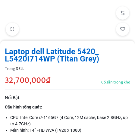
Laptop dell Latitude 5420_
L5420I714WP (Titan Grey)
Trong
DELL
32,700,000
₫
Có sẵn trong kho
Nổi Bật
Cấu hình tổng quát:
CPU: Intel Core i7-1165G7 (4 Core, 12M cache, base 2.8GHz, up
to 4.7GHz)
Màn hình: 14" FHD WVA (1920 x 1080)