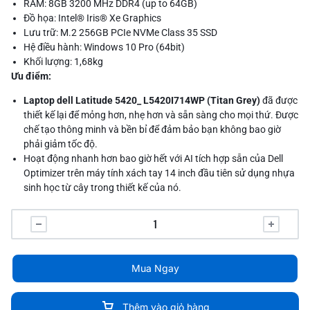
RAM: 8GB 3200 MHz DDR4 (up to 64GB)
Đồ họa: Intel® Iris® Xe Graphics
Lưu trữ: M.2 256GB PCIe NVMe Class 35 SSD
Hệ điều hành: Windows 10 Pro (64bit)
Khối lượng: 1,68kg
Ưu điểm:
Laptop dell Latitude 5420_ L5420I714WP (Titan Grey)
đã được
thiết kế lại để mỏng hơn, nhẹ hơn và sẵn sàng cho mọi thứ. Được
chế tạo thông minh và bền bỉ để đảm bảo bạn không bao giờ
phải giảm tốc độ.
Hoạt động nhanh hơn bao giờ hết với AI tích hợp sẵn của Dell
Optimizer trên máy tính xách tay 14 inch đầu tiên sử dụng nhựa
sinh học từ cây trong thiết kế của nó.
Mua Ngay
Thêm vào giỏ hàng