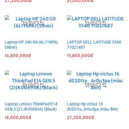
27,200,000
₫
21,000,000
₫
Laptop HP 240 G9 (6L1Y4PA)
LAPTOP DELL LATITUDE 3540
(Silver)
71021487
14,800,000
₫
15,800,000
₫
Laptop Lenovo ThinkPad E14
Laptop Hp victus 16
GEN 5 (21JK0069VA) (Black)
d0201tx_4r0u3pa (màu đen)
18,000,000
₫
27,200,000
₫