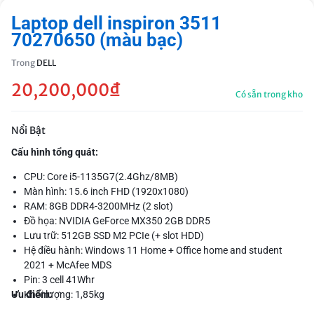
Laptop dell inspiron 3511
70270650 (màu bạc)
Trong
DELL
20,200,000
₫
Có sẵn trong kho
Nổi Bật
Cấu hình tổng quát:
CPU: Core i5-1135G7(2.4Ghz/8MB)
Màn hình: 15.6 inch FHD (1920x1080)
RAM: 8GB DDR4-3200MHz (2 slot)
Đồ họa: NVIDIA GeForce MX350 2GB DDR5
Lưu trữ: 512GB SSD M2 PCIe (+ slot HDD)
Hệ điều hành: Windows 11 Home + Office home and student
2021 + McAfee MDS
Pin: 3 cell 41Whr
Ưu điểm:
Khối lượng: 1,85kg