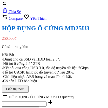
Chia Sẻ
Compare
Yêu Thích
HỘP ĐỰNG Ổ CỨNG MD25U3
250,000
₫
Có sẵn trong kho
Nổi Bật
-Dùng cho cả SSD và HDD loại 2.5".
-Hỗ trợ ổ cứng 2.5" 2TB
-Kết nối qua cổng USB 3.0, tốc độ truyền dữ liệu 5Gbps.
-Hỗ trợ UASP: tăng tốc đồ truyền dữ liệu 20%.
-Chất liệu nhựa ABS bóng và màu đỏ nổi bật.
-Có đèn LED báo hiệu.
Hiển thị thêm
HỘP ĐỰNG Ổ CỨNG MD25U3 quantity