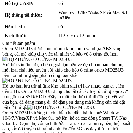
Hỗ trợ UASP:
có
Window 10/8/7/Vista/XP và Mac 9.1
Hệ thống tối thiểu:
trở lên
Đèn Led :
có
Kích thước:
112 x 76 x 12.5mm
Chi tiết sản phẩm
Orico MD25U3 được làm từ hộp kim nhôm và nhựa ABS sáng
bóng, cái mà giúp cho việc tải nhiệt và bảo vệ ổ cứng tốc hơn.
Với lớp sơn tĩnh điện bên ngoài tạo nên vẻ đẹp hoàn hảo cho nó,
một loại chất liệu tuyền vời giúp cho hộp ổ cứng orico MD25U3
bền hơn những sản phẩm cùng loại khác.
Hỗ trợ bạn lưu trữ những kho phim giải trí hay nhạc, game… lên
đến 2TB. Orico MD25U3 dùng cho tất cả các loại ổ cứng loại 2.5″
bao gồm cả SSD/HDD. Đây là một kho lưu trữ di động tuyệt vời
của bạn, dễ dàng mang đi, dễ dàng sử dụng mà không cần cài đặt
bất cứ thứ gì.
Orico MD25U3 tương thích nhiều hệ điều hành như: Window
10/8/7/Vista/XP và Mac 9.1 trở lên, kể cả các dòng Smart TV, Nas
Cloud… Gọn nhẹ với kích thước 112 x 76 x 12.5mm, bền, hiệu suất
cao, tốc độ truyền tải rất nhanh lên đến 5Gbps đây thứ lưu trữ