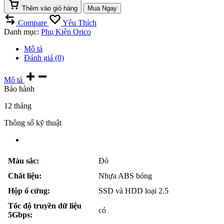
Thêm vào giỏ hàng
Mua Ngay
Compare
Yêu Thích
Danh mục:
Phụ Kiện Orico
Mô tả
Đánh giá (0)
Mô tả
Bảo hành
12 tháng
Thông số kỹ thuật
Màu sắc:
Đỏ
Chất liệu:
Nhựa ABS bóng
Hộp ổ cứng:
SSD và HDD loại 2.5
Tốc độ truyền dữ liệu
có
5Gbps: