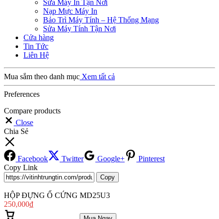
Sửa Máy In Tận Nơi
Nạp Mực Máy In
Bảo Trì Máy Tính – Hệ Thống Mạng
Sửa Máy Tính Tận Nơi
Cửa hàng
Tin Tức
Liên Hệ
Mua sắm theo danh mục
Xem tất cả
Preferences
Compare products
Close
Chia Sẻ
Facebook
Twitter
Google+
Pinterest
Copy Link
Copy
HỘP ĐỰNG Ổ CỨNG MD25U3
250,000
₫
Thêm vào giỏ hàng
Mua Ngay