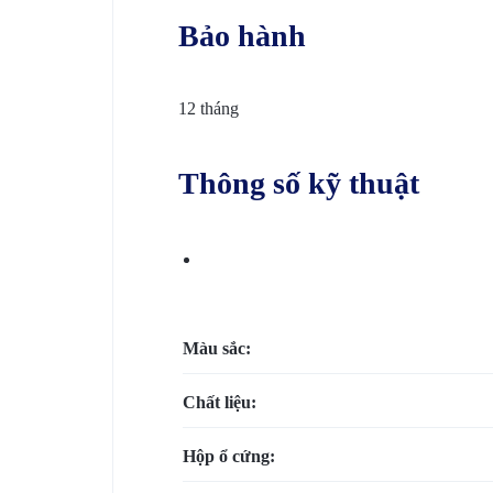
SÁT
Bảo hành
–
12 tháng
KIỂM
SOÁT
Thông số kỹ thuật
CỬA
–
CHẤM
Màu sắc:
CÔNG.CUNG
Chất liệu:
CẤP
Hộp ổ cứng:
DỊCH