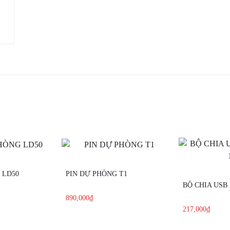
 LD50
PIN DỰ PHÒNG T1
BỘ CHIA USB 
890,000
₫
217,000
₫