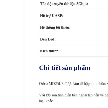
Tốc độ truyền dữ liệu 5Gbps:
VỤ
Hỗ trợ UASP:
BẢO
Hệ thống tối thiểu:
TRÌ
VÀ
Đèn Led :
RÀ
Kích thước:
SOÁT
Chi tiết sản phẩm
NÂNG
CẤP
Orico MD25U3 được làm từ hộp kim nhôm và 
HỆ
Với lớp sơn tĩnh điện bên ngoài tạo nên vẻ
loại khác.
THỐNG