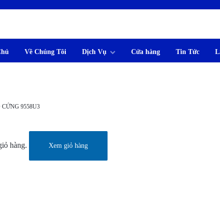
Chủ
Về Chúng Tôi
Dịch Vụ
Cửa hàng
Tin Tức
L
M
 CỨNG 9558U3
iỏ hàng.
Xem giỏ hàng