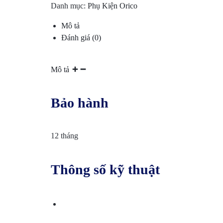
Danh mục:
Phụ Kiện Orico
SÁT
Mô tả
–
Đánh giá (0)
KIỂM
Mô tả
SOÁT
Bảo hành
CỬA
–
12 tháng
CHẤM
Thông số kỹ thuật
CÔNG.CUNG
CẤP
DỊCH