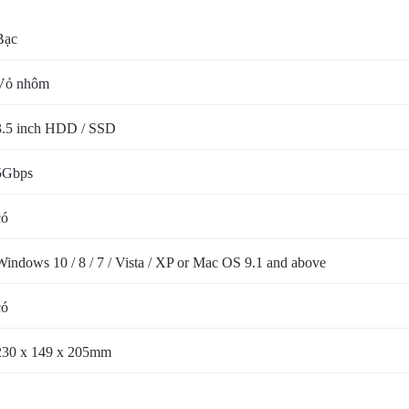
Bạc
Vỏ nhôm
3.5 inch HDD / SSD
5Gbps
có
Windows 10 / 8 / 7 / Vista / XP or Mac OS 9.1 and above
có
230 x 149 x 205mm