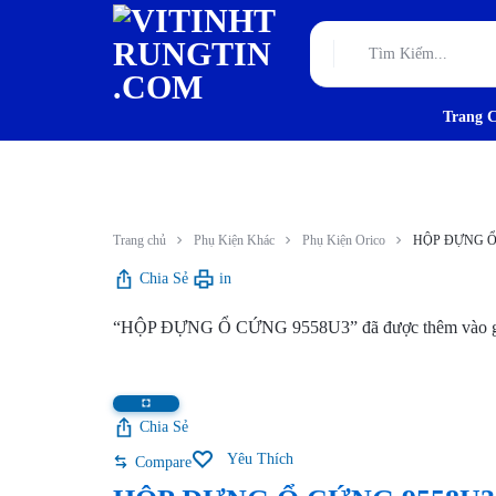
Trang 
VITINHTRUNGTIN.CO
TƯ
VẤN,
THIẾT
Trang chủ
Phụ Kiện Khác
Phụ Kiện Orico
HỘP ĐỰNG Ổ
KẾ
Chia Sẻ
in
VÀ
“HỘP ĐỰNG Ổ CỨNG 9558U3” đã được thêm vào g
THI
CÔNG
Chia Sẻ
Yêu Thích
Compare
HẠ