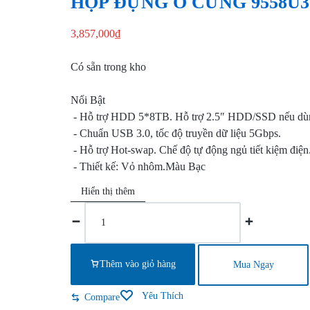
HỘP ĐỰNG Ổ CỨNG 9558U3
TẦNG
3,857,000
₫
CNTT,
Có sẵn trong kho
QUẢN
Nổi Bật
LÝ
- Hỗ trợ HDD 5*8TB. Hỗ trợ 2.5" HDD/SSD nếu dùn
- Chuẩn USB 3.0, tốc độ truyền dữ liệu 5Gbps.
KHO
- Hỗ trợ Hot-swap. Chế độ tự động ngủ tiết kiệm điện
- Thiết kế: Vỏ nhôm.Màu Bạc
BÃI,
Hiển thị thêm
HỆ
HỘP
ĐỰNG
THỐNG
Ổ
CỨNG
CAMERA
Thêm vào giỏ hàng
Mua Ngay
9558U3
quantity
GIÁM
Yêu Thích
Compare