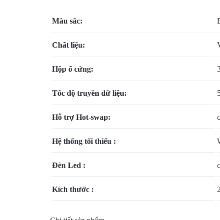
VỤ
Màu sắc:
BẢO
Chất liệu:
TRÌ
Hộp ổ cứng:
VÀ
Tốc độ truyền dữ liệu:
RÀ
Hỗ trợ Hot-swap:
SOÁT
Hệ thống tối thiểu :
NÂNG
Đèn Led :
CẤP
HỆ
Kích thước :
THỐNG