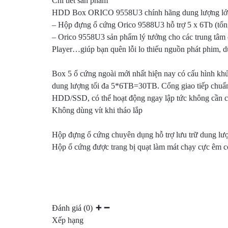
Chi tiết sản phẩm
HDD Box ORICO 9558U3 chính hãng dung lượng lớ
BẢO
– Hộp đựng ổ cứng Orico 9588U3 hỗ trợ 5 x 6Tb (tổ
MẬT
– Orico 9558U3 sản phẩm lý tưởng cho các trung tâm
Player…giúp bạn quên lỗi lo thiếu nguồn phát phim, d
VÀ
Box 5 ổ cứng ngoài mới nhất hiện nay có cấu hình
HẠ
dung lượng tối đa 5*6TB=30TB. Cổng giao tiếp chuẩn
HDD/SSD, có thể hoạt động ngay lập tức không cần cài
TẦNG
Không dùng vít khi tháo lắp
HIỆN
Hộp đựng ổ cứng chuyên dụng hỗ trợ lưu trữ dung l
Hộp ổ cứng được trang bị quạt làm mát chạy cực êm có
CÓ
Đánh giá (0)
Xếp hạng