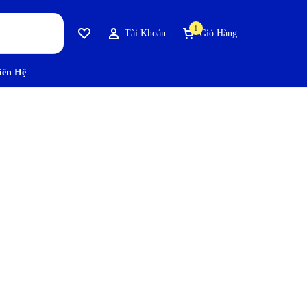
1
Tài Khoản
Giỏ Hàng
Yêu Thích
iên Hệ