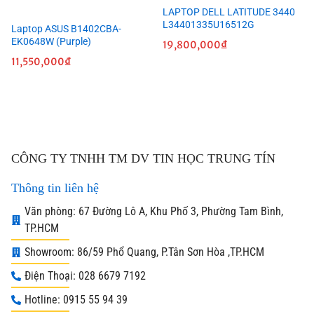
LAPTOP DELL LATITUDE 3440
L34401335U16512G
Laptop ASUS B1402CBA-
EK0648W (Purple)
19,800,000
₫
11,550,000
₫
CÔNG TY TNHH TM DV TIN HỌC TRUNG TÍN
Thông tin liên hệ
Văn phòng: 67 Đường Lô A, Khu Phố 3, Phường Tam Bình,
TP.HCM
Showroom: 86/59 Phổ Quang, P.Tân Sơn Hòa ,TP.HCM
Điện Thoại: 028 6679 7192
Hotline: 0915 55 94 39