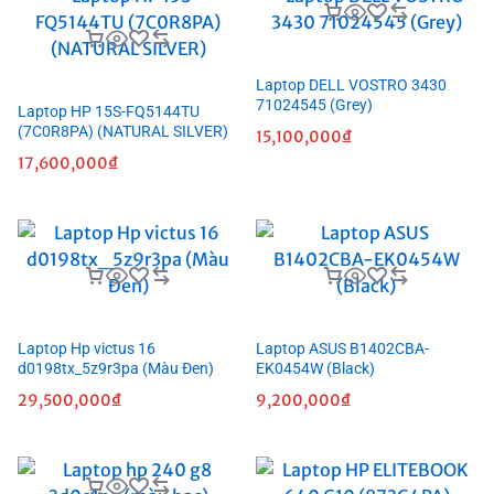
Laptop DELL VOSTRO 3430
71024545 (Grey)
Laptop HP 15S-FQ5144TU
(7C0R8PA) (NATURAL SILVER)
15,100,000
₫
17,600,000
₫
Laptop Hp victus 16
Laptop ASUS B1402CBA-
d0198tx_5z9r3pa (Màu Đen)
EK0454W (Black)
29,500,000
₫
9,200,000
₫