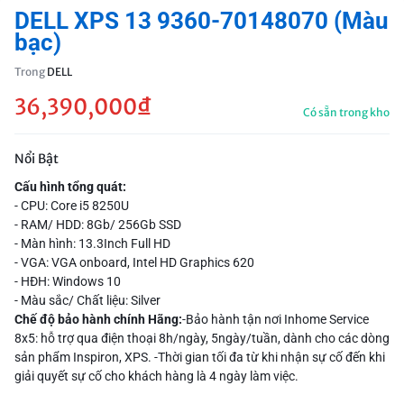
DELL XPS 13 9360-70148070 (Màu
bạc)
Trong
DELL
36,390,000
₫
Có sẵn trong kho
Nổi Bật
Cấu hình tổng quát:
- CPU: Core i5 8250U
- RAM/ HDD: 8Gb/ 256Gb SSD
- Màn hình: 13.3Inch Full HD
- VGA: VGA onboard, Intel HD Graphics 620
- HĐH: Windows 10
- Màu sắc/ Chất liệu: Silver
Chế độ bảo hành chính Hãng:
-Bảo hành tận nơi Inhome Service
8x5: hỗ trợ qua điện thoại 8h/ngày, 5ngày/tuần, dành cho các dòng
sản phẩm Inspiron, XPS. -Thời gian tối đa từ khi nhận sự cố đến khi
giải quyết sự cố cho khách hàng là 4 ngày làm việc.