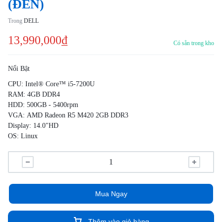
(ĐEN)
Trong
DELL
13,990,000
₫
Có sẵn trong kho
Nổi Bật
CPU: Intel® Core™ i5-7200U
RAM: 4GB DDR4
HDD: 500GB - 5400rpm
VGA: AMD Radeon R5 M420 2GB DDR3
Display: 14.0"HD
OS: Linux
Mua Ngay
Thêm vào giỏ hàng