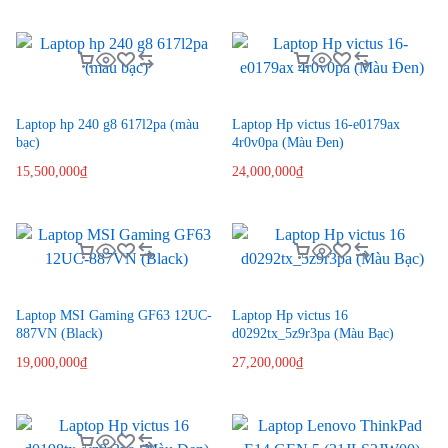
Laptop hp 240 g8 617l2pa (màu
Laptop Hp victus 16-e0179ax
bạc)
4r0v0pa (Màu Đen)
15,500,000
₫
24,000,000
₫
Laptop MSI Gaming GF63 12UC-
Laptop Hp victus 16
887VN (Black)
d0292tx_5z9r3pa (Màu Bạc)
19,000,000
₫
27,200,000
₫