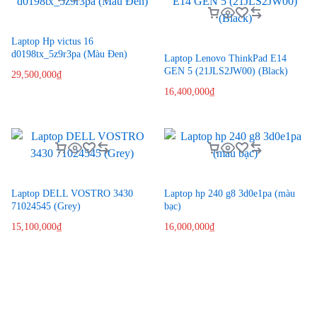
Laptop Hp victus 16
d0198tx_5z9r3pa (Màu Đen)
Laptop Lenovo ThinkPad E14
GEN 5 (21JLS2JW00) (Black)
29,500,000
₫
16,400,000
₫
Laptop DELL VOSTRO 3430
Laptop hp 240 g8 3d0e1pa (màu
71024545 (Grey)
bạc)
15,100,000
₫
16,000,000
₫