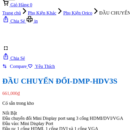
Giỏ Hàng
0
Trang chủ
Phụ Kiện Khác
Phụ Kiện Orico
ĐẦU CHUYỂN
Chia Sẻ
in
Chia Sẻ
Compare
Yêu Thích
ĐẦU CHUYỂN ĐỔI-DMP-HDV3S
661,000
₫
Có sẵn trong kho
Nổi Bật
Đầu chuyển đổi Mini Display port sang 3 cổng HDMI/DVI/VGA
Đầu vào: Mini Display Port
Đầu ra: 1 cổng HDMI, 1 cổng DVI và 1 cổng VGA