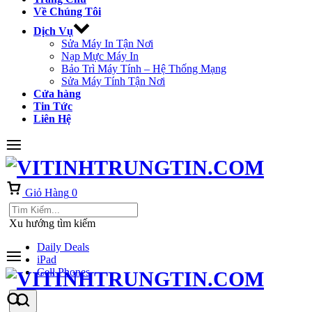
Về Chúng Tôi
Dịch Vụ
Sửa Máy In Tận Nơi
Nạp Mực Máy In
Bảo Trì Máy Tính – Hệ Thống Mạng
Sửa Máy Tính Tận Nơi
Cửa hàng
Tin Tức
Liên Hệ
Giỏ Hàng
0
Xu hướng tìm kiếm
Daily Deals
iPad
Cell Phones