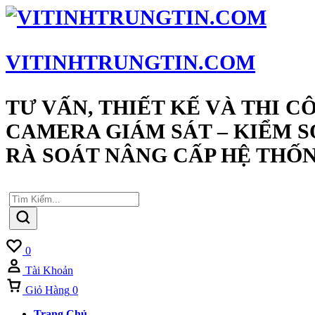
VITINHTRUNGTIN.COM
TƯ VẤN, THIẾT KẾ VÀ THI C
CAMERA GIÁM SÁT – KIỂM S
RÀ SOÁT NÂNG CẤP HỆ THỐN
Yêu
0
Thích
Tài Khoản
Giỏ Hàng
0
Trang Chủ