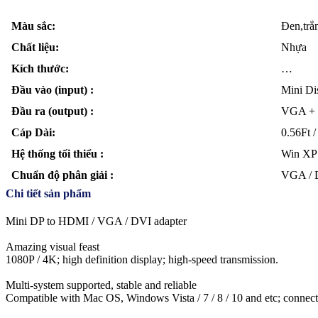
Màu sắc:
Đen,trắ
Chất liệu:
Nhựa
Kích thước:
…
Đầu vào (input) :
Mini Di
Đầu ra (output) :
VGA +
Cáp Dài:
0.56Ft 
Hệ thống tối thiểu :
Win XP /
Chuẩn độ phân giải :
VGA / 
Chi tiết sản phẩm
Mini DP to HDMI / VGA / DVI adapter
Amazing visual feast
1080P / 4K; high definition display; high-speed transmission.
Multi-system supported, stable and reliable
Compatible with Mac OS, Windows Vista / 7 / 8 / 10 and etc; connec