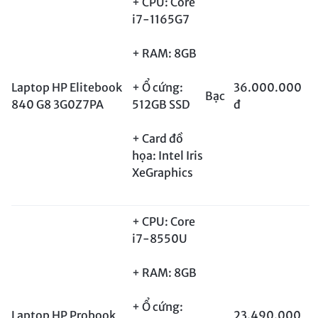
+ CPU: Core
i7-1165G7
+ RAM: 8GB
Laptop HP Elitebook
+ Ổ cứng:
36.000.000
Bạc
840 G8 3G0Z7PA
512GB SSD
đ
+ Card đồ
họa: Intel Iris
XeGraphics
+ CPU: Core
i7-8550U
+ RAM: 8GB
+ Ổ cứng:
Laptop HP Probook
23.490.000