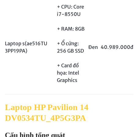
+ CPU: Core
i7-8550U
+ RAM: 8GB
Laptop s(ae516TU
+ Ổ cứng:
Đen
40.989.000đ
3PP19PA)
256 GB SSD
+ Card đồ
họa: Intel
Graphics
Laptop HP Pavilion 14
DV0534TU_4P5G3PA
Cấu hình tổng quát