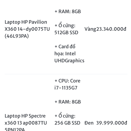
+ RAM: 8GB
Laptop HP Pavilion
+ Ổ cứng:
X360 14-dy0075TU
Vàng
23.340.000đ
512GB SSD
(46L93PA)
+ Card đồ
họa: Intel
UHDGraphics
+ CPU: Core
i7-1135G7
+ RAM: 8GB
Laptop HP Spectre
+ Ổ cứng:
x360 13 ap0087TU
256 GB SSD
Đen
39.999.000đ
5PN12PA