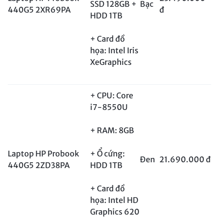
SSD 128GB +
Bạc
440G5 2XR69PA
đ
HDD 1TB
+ Card đồ
họa: Intel Iris
XeGraphics
+ CPU: Core
i7-8550U
+ RAM: 8GB
Laptop HP Probook
+ Ổ cứng:
Đen
21.690.000 đ
440G5 2ZD38PA
HDD 1TB
+ Card đồ
họa: Intel HD
Graphics 620