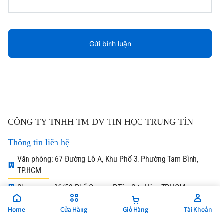
CÔNG TY TNHH TM DV TIN HỌC TRUNG TÍN
Thông tin liên hệ
Văn phòng: 67 Đường Lô A, Khu Phố 3, Phường Tam Bình,
TP.HCM
Showroom: 86/59 Phổ Quang, P.Tân Sơn Hòa ,TP.HCM
Điện Thoại: 028 6679 7192
Home
Cửa Hàng
Giỏ Hàng
Tài Khoản