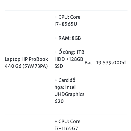
+ CPU: Core
i7-8565U
+ RAM: 8GB
+ Ổ cứng: 1TB
Laptop HP ProBook
HDD +128GB
Bạc
19.539.000đ
440 G6 (5YM73PA)
SSD
+ Card đồ
họa: Intel
UHDGraphics
620
+ CPU: Core
i7-1165G7