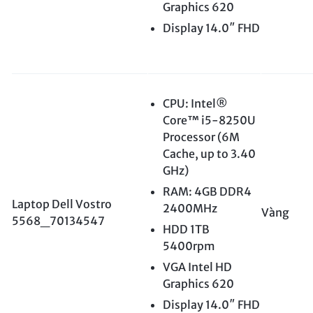
Graphics 620
Display 14.0″ FHD
CPU: Intel®
Core™ i5-8250U
Processor (6M
Cache, up to 3.40
GHz)
RAM: 4GB DDR4
Laptop Dell Vostro
2400MHz
Vàng
5568_70134547
HDD 1TB
5400rpm
VGA Intel HD
Graphics 620
Display 14.0″ FHD