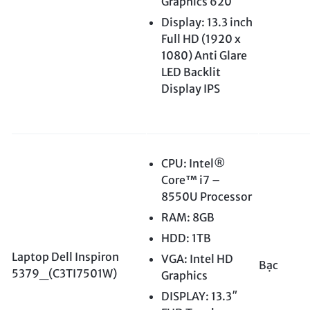
Graphics 620
Display: 13.3 inch
Full HD (1920 x
1080) Anti Glare
LED Backlit
Display IPS
CPU: Intel®
Core™ i7 –
8550U Processor
RAM: 8GB
HDD: 1TB
Laptop Dell Inspiron
VGA: Intel HD
Bạc
5379_(C3TI7501W)
Graphics
DISPLAY: 13.3″