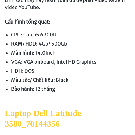
tính xách tay này hoàn toàn đủ để phát video và xem
video YouTube.
Cấu hình tổng quát:
CPU: Core i5 6200U
RAM/ HDD: 4Gb/ 500Gb
Màn hình: 14.0Inch
VGA: VGA onboard, Intel HD Graphics
HĐH: DOS
Màu sắc/ Chất liệu: Black
Bảo hành: 12 tháng
Laptop Dell Latitude
3580_70144356