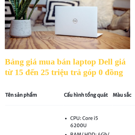
Bảng giá mua bán laptop Dell giá
từ 15 đến 25 triệu trả góp 0 đồng
Tên sản phẩm
Cấu hình tổng quát
Màu sắc
CPU: Core i5
6200U
RAM/ HDD: 4Gb/