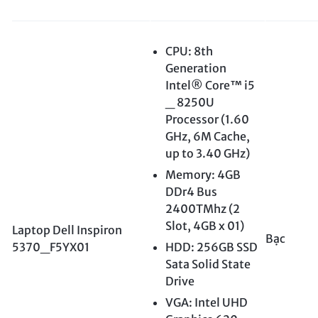
CPU: 8th
Generation
Intel® Core™ i5
_ 8250U
Processor (1.60
GHz, 6M Cache,
up to 3.40 GHz)
Memory: 4GB
DDr4 Bus
2400TMhz (2
Slot, 4GB x 01)
Laptop Dell Inspiron
Bạc
5370_F5YX01
HDD: 256GB SSD
Sata Solid State
Drive
VGA: Intel UHD