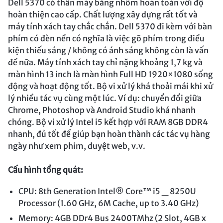
Dell 5370 có thân máy bằng nhôm hoàn toàn với độ
hoàn thiện cao cấp. Chất lượng xây dựng rất tốt và
máy tính xách tay chắc chắn. Dell 5370 đi kèm với bàn
phím có đèn nền có nghĩa là việc gõ phím trong điều
kiện thiếu sáng / không có ánh sáng không còn là vấn
đề nữa. Máy tính xách tay chỉ nặng khoảng 1,7 kg và
màn hình 13 inch là màn hình Full HD 1920×1080 sống
động và hoạt động tốt. Bộ vi xử lý khá thoải mái khi xử
lý nhiều tác vụ cùng một lúc. Ví dụ: chuyển đổi giữa
Chrome, Photoshop và Android Studio khá nhanh
chóng. Bộ vi xử lý Intel i5 kết hợp với RAM 8GB DDR4
nhanh, đủ tốt để giúp bạn hoàn thành các tác vụ hàng
ngày như xem phim, duyệt web, v.v.
Cấu hình tổng quát:
CPU: 8th Generation Intel® Core™ i5 _ 8250U
Processor (1.60 GHz, 6M Cache, up to 3.40 GHz)
Memory: 4GB DDr4 Bus 2400TMhz (2 Slot, 4GB x