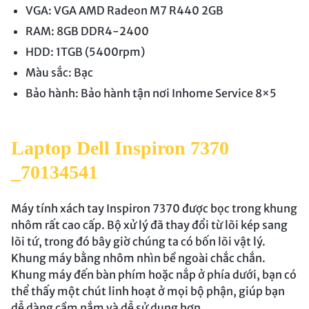
VGA: VGA AMD Radeon M7 R440 2GB
RAM: 8GB DDR4-2400
HDD: 1TGB (5400rpm)
Màu sắc: Bạc
Bảo hành: Bảo hành tận nơi Inhome Service 8×5
Laptop Dell Inspiron 7370
_70134541
Máy tính xách tay Inspiron 7370 được bọc trong khung
nhôm rất cao cấp. Bộ xử lý đã thay đổi từ lõi kép sang
lõi tứ, trong đó bây giờ chúng ta có bốn lõi vật lý.
Khung máy bằng nhôm nhìn bề ngoài chắc chắn.
Khung máy đến bàn phím hoặc nắp ở phía dưới, bạn có
thể thấy một chút linh hoạt ở mọi bộ phận, giúp bạn
dễ dàng cầm nắm và dễ sử dụng hơn.