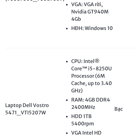
VGA: VGA rời,
Nvidia GT940M
4Gb
HĐH: Windows 10
CPU: Intel®
Core™ i5-8250U
Processor (6M
Cache, up to 3.40
GHz)
RAM: 4GB DDR4
Laptop Dell Vostro
2400MHz
Bạc
5471_VTI5207W
HDD 1TB
5400rpm
VGA Intel HD