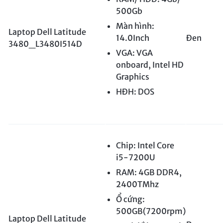
500Gb
Màn hình:
Laptop Dell Latitude
14.0Inch
Đen
3480_L3480I514D
VGA: VGA
onboard, Intel HD
Graphics
HĐH: DOS
Chip: Intel Core
i5-7200U
RAM: 4GB DDR4,
2400TMhz
Ổ cứng:
500GB(7200rpm)
Laptop Dell Latitude