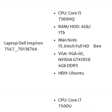
CPU: Core i5
7300HQ
RAM/ HDD: 4Gb/
1Tb
Màn hình:
Laptop Dell Inspiron
15.6Inch Full HD
Đen
7567_70138766
VGA: VGA rời,
NVIDIA GTX1050
4Gb DDR5
HĐH: Ubuntu
CPU: Core i7
7500U