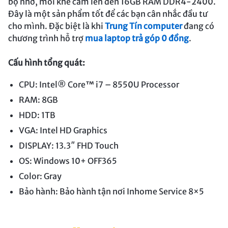
bộ nhớ, mỗi khe cắm lên đến 16GB RAM DDR4-2400.
Đây là một sản phẩm tốt để các bạn cân nhắc đầu tư
cho mình. Đặc biệt là khi
Trung Tín computer
đang có
chương trình hỗ trợ
mua laptop trả góp 0 đồng
.
Cấu hình tổng quát:
CPU: Intel® Core™ i7 – 8550U Processor
RAM: 8GB
HDD: 1TB
VGA: Intel HD Graphics
DISPLAY: 13.3″ FHD Touch
OS: Windows 10+ OFF365
Color: Gray
Bảo hành: Bảo hành tận nơi Inhome Service 8×5