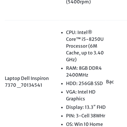
(5400rpm)
CPU: Intel®
Core™ i5-8250U
Processor (6M
Cache, up to 3.40
GHz)
RAM: 8GB DDR4
2400MHz
Laptop Dell Inspiron
Bạc
HDD: 256GB SSD
7370 _70134541
VGA: Intel HD
Graphics
Display: 13.3″ FHD
PIN: 3-Cell 38WHr
OS: Win 10 Home