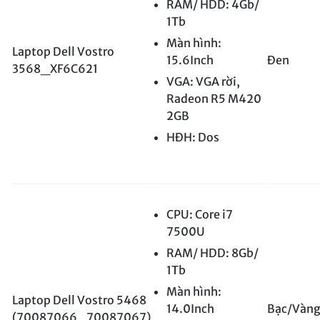
RAM/ HDD: 4Gb/
1Tb
Màn hình:
Laptop Dell Vostro
15.6Inch
Đen
3568_XF6C621
VGA: VGA rời,
Radeon R5 M420
2GB
HĐH: Dos
CPU: Core i7
7500U
RAM/ HDD: 8Gb/
1Tb
Màn hình:
Laptop Dell Vostro 5468
14.0Inch
Bạc/Vàn
(70087066_70087067)