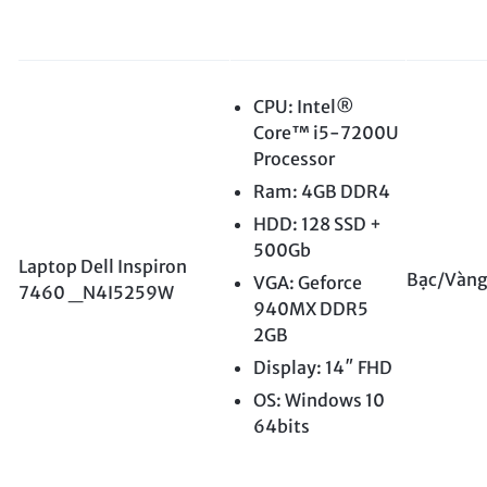
CPU: Intel®
Core™ i5-7200U
Processor
Ram: 4GB DDR4
HDD: 128 SSD +
500Gb
Laptop Dell Inspiron
Bạc/Vàn
VGA: Geforce
7460 _N4I5259W
940MX DDR5
2GB
Display: 14″ FHD
OS: Windows 10
64bits