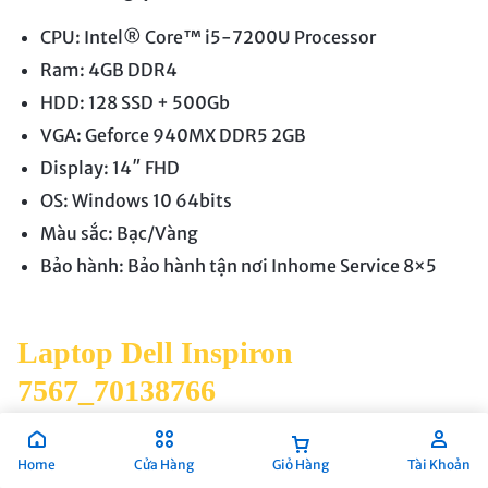
CPU: Intel® Core™ i5-7200U Processor
Ram: 4GB DDR4
HDD: 128 SSD + 500Gb
VGA: Geforce 940MX DDR5 2GB
Display: 14″ FHD
OS: Windows 10 64bits
Màu sắc: Bạc/Vàng
Bảo hành: Bảo hành tận nơi Inhome Service 8×5
Laptop Dell Inspiron
7567_70138766
Inspiron 7567 có vẻ ngoài tinh tế trong khi vẫn duy trì
Home
Cửa Hàng
Giỏ Hàng
Tài Khoản
tính toàn vẹn của một máy tính xách tay chơi game.