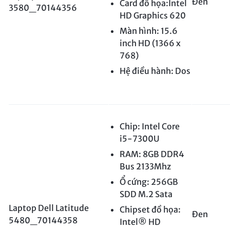
Đen
Card đồ họa:Intel
3580_70144356
HD Graphics 620
Màn hình: 15.6
inch HD (1366 x
768)
Hệ điều hành: Dos
Chip: Intel Core
i5-7300U
RAM: 8GB DDR4
Bus 2133Mhz
Ổ cứng: 256GB
SDD M.2 Sata
Laptop Dell Latitude
Chipset đồ họa:
Đen
5480_70144358
Intel® HD