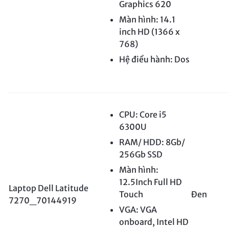
Graphics 620
Màn hình: 14.1
inch HD (1366 x
768)
Hệ điều hành: Dos
CPU: Core i5
6300U
RAM/ HDD: 8Gb/
256Gb SSD
Màn hình:
12.5Inch Full HD
Laptop Dell Latitude
Touch
Đen
7270_70144919
VGA: VGA
onboard, Intel HD