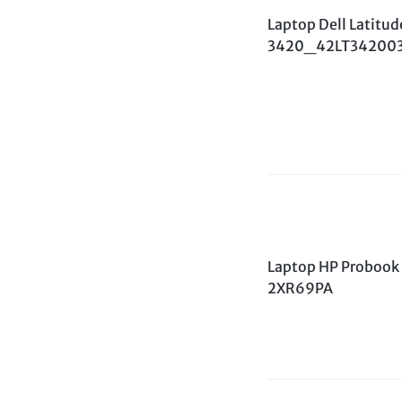
BẢO
Laptop Dell Latitud
3420_42LT34200
MẬT
VÀ
HẠ
TẦNG
HIỆN
CÓ
Laptop HP Proboo
2XR69PA