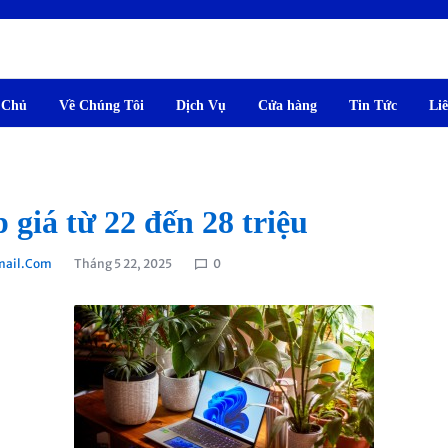
 Chủ
Về Chúng Tôi
Dịch Vụ
Cửa hàng
Tin Tức
Li
 giá từ 22 đến 28 triệu
ail.com
Tháng 5 22, 2025
0