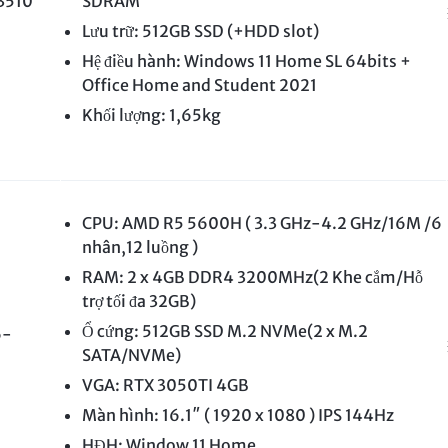
 3510
SDRAM
Lưu trữ: 512GB SSD (+HDD slot)
Hệ điều hành: Windows 11 Home SL 64bits +
Office Home and Student 2021
Khối lượng: 1,65kg
CPU: AMD R5 5600H ( 3.3 GHz-4.2 GHz/16M /6
nhân,12 luồng )
RAM: 2 x 4GB DDR4 3200MHz(2 Khe cắm/Hỗ
trợ tối đa 32GB)
Ổ cứng: 512GB SSD M.2 NVMe(2 x M.2
6-
SATA/NVMe)
VGA: RTX 3050TI 4GB
Màn hình: 16.1″ ( 1920 x 1080 ) IPS 144Hz
HĐH: Window 11 Home