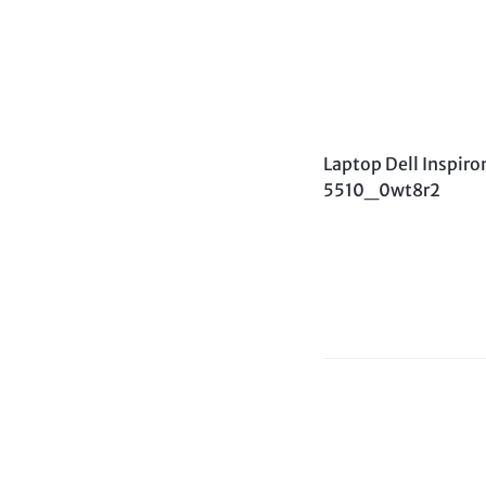
VỤ
BẢO
TRÌ
VÀ
Laptop Dell Inspiro
5510_0wt8r2
RÀ
SOÁT
NÂNG
CẤP
HỆ
THỐNG