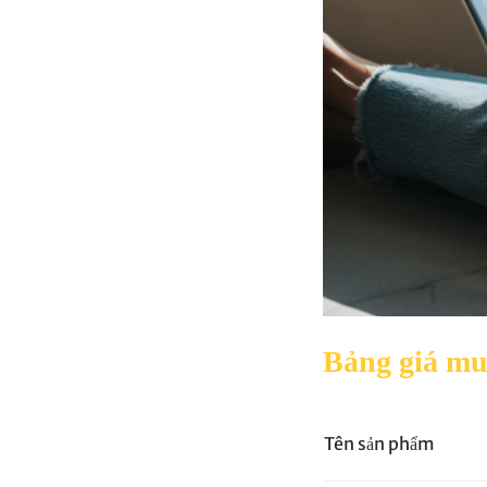
SÁT
–
KIỂM
SOÁT
CỬA
–
CHẤM
CÔNG.CUNG
Bảng giá mua
CẤP
Tên sản phẩm
DỊCH