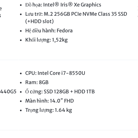
Đồ họa: Intel® Iris® Xe Graphics
e
Lưu trữ: M.2 256GB PCIe NVMe Class 35 SSD
3
(+HDD slot)
Hệ điều hành: Fedora
Khối lượng: 1,52kg
CPU: Intel Core i7-8550U
Ram: 8GB
k 440G5
Ổ cứng: SSD 128GB + HDD 1TB
Màn hình: 14.0″ FHD
Trọng lượng: 1.64 kg