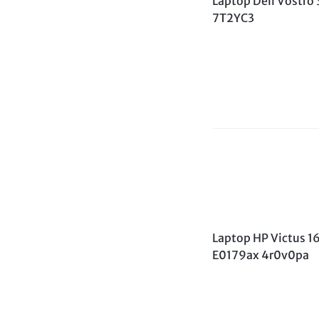
Laptop Dell Vostro
7T2YC3
Laptop HP Victus 1
E0179ax 4r0v0pa