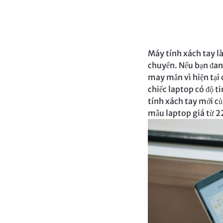
TẦNG
CNTT,
QUẢN
Máy tính xách tay là
chuyển. Nếu bạn đang
LÝ
may mắn vì hiện tại
chiếc laptop có độ t
KHO
tính xách tay mới củ
mẫu laptop giá từ 22
BÃI,
HỆ
THỐNG
CAMERA
GIÁM