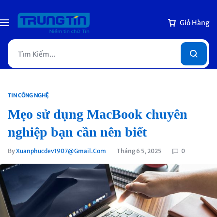
Giỏ Hàng
TIN CÔNG NGHỆ
Mẹo sử dụng MacBook chuyên
nghiệp bạn cần nên biết
By
Xuanphucdev1907@gmail.com
Tháng 6 5, 2025
0