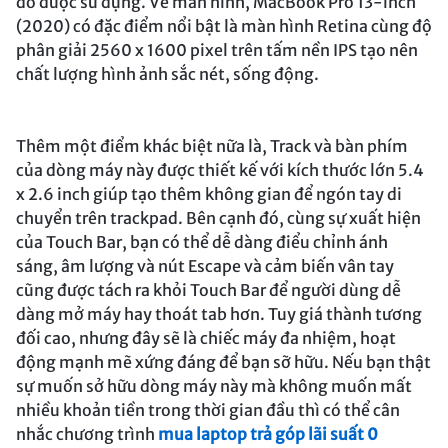
đó được sử dụng. Về màn hình, MacBook Pro 13-inch
(2020) có đặc điểm nổi bật là màn hình Retina cùng độ
phân giải 2560 x 1600 pixel trên tấm nền IPS tạo nên
chất lượng hình ảnh sắc nét, sống động.
Thêm một điểm khác biệt nữa là, Track và bàn phím
của dòng máy này được thiết kế với kích thước lớn 5.4
x 2.6 inch giúp tạo thêm không gian để ngón tay di
chuyển trên trackpad. Bên cạnh đó, cùng sự xuất hiện
của Touch Bar, bạn có thể dễ dàng điểu chỉnh ánh
sáng, âm lượng và nút Escape và cảm biến vân tay
cũng được tách ra khỏi Touch Bar để người dùng dễ
dàng mở máy hay thoát tab hơn. Tuy giá thành tương
đối cao, nhưng đây sẽ là chiếc máy đa nhiệm, hoạt
động mạnh mẽ xứng đáng để bạn sỡ hữu. Nếu bạn thật
sự muốn sở hữu dòng máy này mà không muốn mất
nhiều khoản tiền trong thời gian đầu thì có thể cân
nhắc chương trình
mua laptop trả góp lãi suất 0