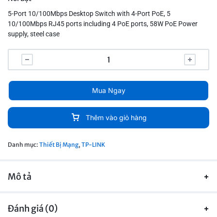
5-Port 10/100Mbps Desktop Switch with 4-Port PoE, 5
10/100Mbps RJ45 ports including 4 PoE ports, 58W PoE Power
supply, steel case
Mua Ngay
Thêm vào giỏ hàng
Danh mục:
Thiết Bị Mạng
,
TP-LINK
Mô tả
Đánh giá (0)