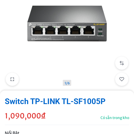
1/6
Switch TP-LINK TL-SF1005P
1,090,000
₫
Có sẵn trong kho
Nổi Bật