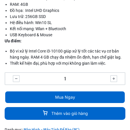
RAM: 4GB
Đồ họa: Intel UHD Graphics
Lưu trữ: 256GB SSD
Hệ điều hành: Win10 SL
Kết nối mạng: Wlan + Bluetooth
USB Keyboard & Mouse
Ưu điểm:
Bộ vi xử lý Intel Core i3-10100 giúp xử lý tốt các tác vụ cơ bản
hàng ngày. RAM 4 GB chạy đa nhiệm ổn định, hạn chế giật lag.
Thiết kế hiện đại, phù hợp với mọi không gian làm việc.
Mua Ngay
Thêm vào giỏ hàng
Danh mục:
Màn Hình - Máy Tính Để Bàn (PC)