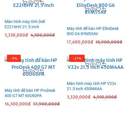
Màn hình máy tính Dell
E2216HV 21.5 Inch
Máy tính để bàn HP EliteDesk
800 G6 8YM55AV
3,330,000
₫
4,500,000
₫
17,600,000
₫
18,900,000
₫
-9%
-27%
Màn hình máy tính HP V22v
21.5 inch 450M4AA
Máy tính để bàn HP ProDesk
400 G7 MT 60U60PA
3,320,000
₫
4,550,000
₫
16,300,000
₫
17,900,000
₫