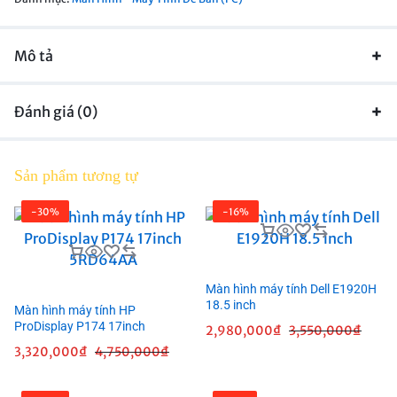
Mô tả
Đánh giá (0)
Sản phẩm tương tự
-30%
-16%
Màn hình máy tính Dell E1920H
18.5 inch
Màn hình máy tính HP
ProDisplay P174 17inch
2,980,000
₫
3,550,000
₫
5RD64AA
3,320,000
₫
4,750,000
₫