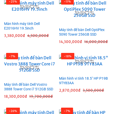
-25%
-11%
Màn hình máy tính Dell
E2016HV 19.5inch
Máy tính để bàn Dell OptiPlex
5090 Tower 256GB SSD
3,380,000
₫
4,500,000
₫
14,300,000
₫
16,000,000
₫
-7%
-18%
Màn hình vi tính 18.5″ HP P19B
9TY83AA
Máy tính để bàn Dell Vostro
3888 Tower Core i7 512GB SSD
2,870,000
₫
3,500,000
₫
18,300,000
₫
19,700,000
₫
-26%
-7%