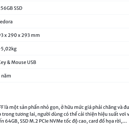
256GB SSD
Fedora
93 x 290 x 293 mm
~5,02kg
Key & Mouse USB
3 năm
F là một sản phẩn nhỏ gọn, ở hữu mức giá phải chăng và đượ
 trong tương lai, người dùng có thể cải thiện hiệu suất vơ
ến 64GB, SSD M.2 PCIe NVMe tốc độ cao, card đồ họa rời,…