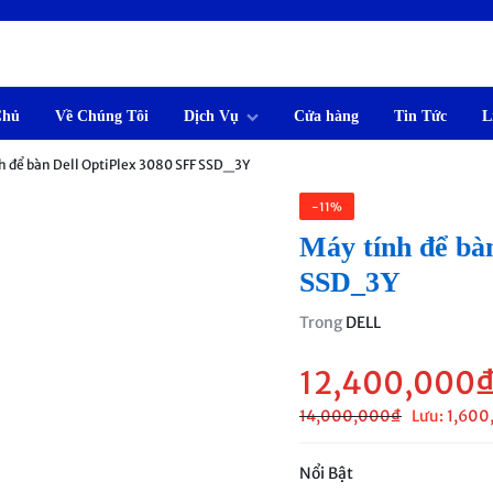
Chủ
Về Chúng Tôi
Dịch Vụ
Cửa hàng
Tin Tức
L
h để bàn Dell OptiPlex 3080 SFF SSD_3Y
-11%
Máy tính để bà
SSD_3Y
Trong
DELL
12,400,000
14,000,000
₫
Lưu:
1,600
Nổi Bật