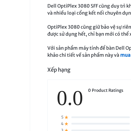
BẢO
Dell OptiPlex 3080 SFF cũng duy trì k
và nhiều loại cổng kết nối chuyên dụn
MẬT
OptiPlex 3080 cũng giữ bảo vệ sự riên
VÀ
được sử dụng hết, chỉ bạn mới có thể
HẠ
Với sản phẩm máy tính để bàn Dell O
khảo chi tiết về sản phẩm này và
mua 
TẦNG
Xếp hạng
HIỆN
CÓ
0.0
0 Product Ratings
5
4
3