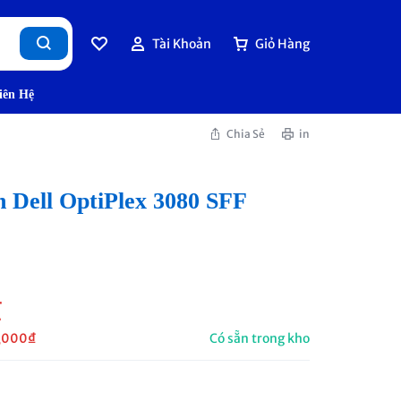
Tài Khoản
Giỏ Hàng
iên Hệ
Chia Sẻ
in
n Dell OptiPlex 3080 SFF
₫
,000
₫
Có sẵn trong kho