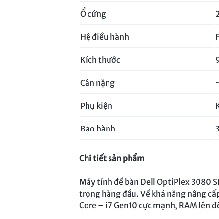
VỤ
Ổ cứng
BẢO
Hệ điều hành
TRÌ
Kích thước
VÀ
Cân nặng
RÀ
Phụ kiện
SOÁT
Bảo hành
NÂNG
Chi tiết sản phẩm
CẤP
HỆ
Máy tính để bàn Dell OptiPlex 3080 SF
trọng hàng đầu. Về khả năng nâng cấp
THỐNG
Core – i7 Gen10 cực mạnh, RAM lên đ