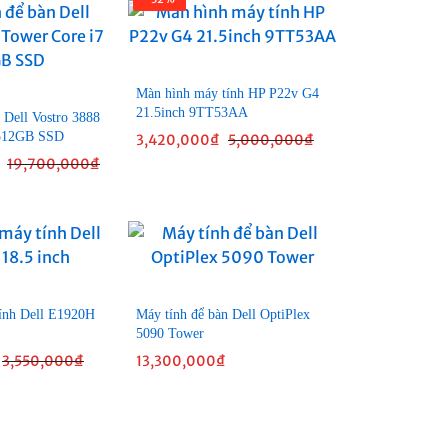
Màn hình máy tính HP P22v G4
21.5inch 9TT53AA
 Dell Vostro 3888
 512GB SSD
3,420,000
₫
5,000,000
₫
19,700,000
₫
ính Dell E1920H
Máy tính để bàn Dell OptiPlex
5090 Tower
3,550,000
₫
13,300,000
₫