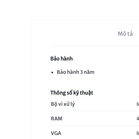
SÁT
–
KIỂM
Mô tả
SOÁT
Bảo hành
CỬA
Bảo hành 3 năm
–
CHẤM
Thông số kỹ thuật
CÔNG.CUNG
Bộ vi xử lý
I
CẤP
RAM
DỊCH
VGA