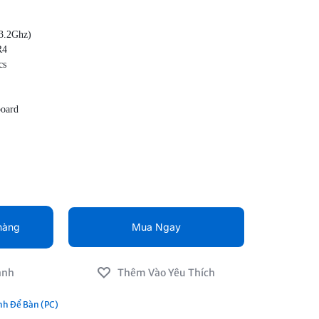
(3.2Ghz)
R4
cs
board
lex 3080 SFF là một sản phẩn nhỏ gọn, ở hữu mức giá phải
cả các tính năng quan trọng hàng đầu
g duy trì khả năng kết nối mạnh mẽ với nhiều loại thiết bị
hàng
Mua Ngay
nh Để Bàn (PC)