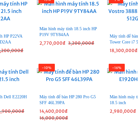
Màn hình máy tính 18.5 inch HP
P19V 9TY84AA
nh HP P22VA
Máy tính để bàn
53D2AA
Tower Core i7
2,770,000
₫
3,200,000
₫
,200,000
₫
18,300,000
₫
-10%
-16%
nh Dell E2220H
Máy tính để bàn HP 280 Pro G5
Màn hình máy t
SFF 46L39PA
18.5 inch
4,900,000
₫
14,400,000
₫
2,980,000
₫
16,000,000
₫