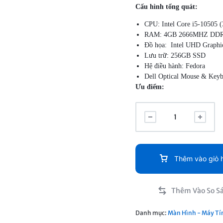
Cấu hình tổng quát:
CPU: Intel Core i5-10505 
RAM: 4GB 2666MHZ DD
Đồ họa: Intel UHD Graphi
Lưu trữ: 256GB SSD
Hệ điều hành: Fedora
Dell Optical Mouse & Key
Ưu điểm:
Máy tính để bàn Dell OptiP
chăng và được trang bị tất 
Dell OptiPlex 3080 SFF cũn
Thêm vào giỏ 
Danh mục:
Màn Hình - Máy Tí