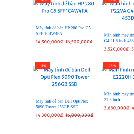
Máy tính để bàn HP 280 Pro G5
SFF 1C4W4PA
Màn hình máy tí
G4 21.5 inch 4
14,500,000
₫
16,500,000
₫
3,520,000
₫
5
-11%
-25%
Màn hình máy tí
21.5 inch
Máy tính để bàn Dell OptiPlex
5090 Tower 256GB SSD
3,680,000
₫
14,300,000
₫
16,000,000
₫