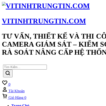
VITINHTRUNGTIN.COM
TƯ VẤN, THIẾT KẾ VÀ THI C
CAMERA GIÁM SÁT – KIỂM S
RÀ SOÁT NÂNG CẤP HỆ THỐN
Yêu
0
Thích
Tài Khoản
Giỏ Hàng
0
Trang Chủ