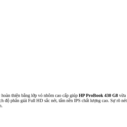
hoàn thiện bằng lớp vỏ nhôm cao cấp giúp
HP ProBook
430 G8
vừa 
ch độ phân giải Full HD sắc nét, tấm nền IPS chất lượng cao. Sự rõ né
n.