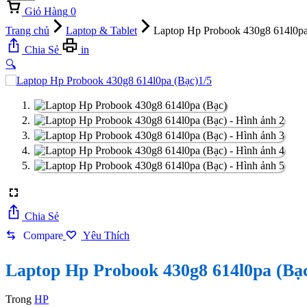
Giỏ Hàng
0
Trang chủ
Laptop & Tablet
Laptop Hp Probook 430g8 614l0pa
Chia Sẻ
in
🔍
1/5
Chia Sẻ
Compare
Yêu Thích
Laptop Hp Probook 430g8 614l0pa (Bạ
Trong
HP