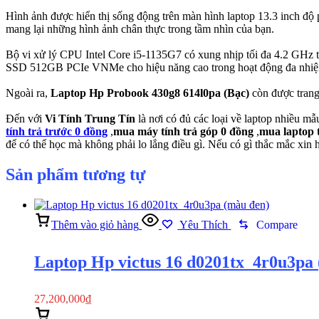
Hình ảnh được hiển thị sống động trên màn hình laptop 13.3 inch độ 
mang lại những hình ảnh chân thực trong tầm nhìn của bạn.
Bộ vi xử lý CPU Intel Core i5-1135G7 có xung nhịp tối đa 4.2 GHz 
SSD 512GB PCIe VNMe cho hiệu năng cao trong hoạt động đa nhiệm,
Ngoài ra,
Laptop Hp Probook 430g8 614l0pa (Bạc)
còn được trang
Đến với
Vi Tính Trung Tín
là nơi có đủ các loại về laptop nhiều m
tính trả trước 0 đồng
,
mua máy tính trả góp 0 đồng
,
mua laptop t
để có thể học mà không phải lo lắng điều gì. Nếu có gì thắc mắc xin 
Sản phẩm tương tự
Thêm vào giỏ hàng
Yêu Thích
Compare
Laptop Hp victus 16 d0201tx_4r0u3pa
27,200,000
₫
Thêm vào giỏ hàng
Xem nhanh