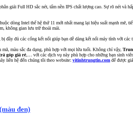
phân giải Full HD sắc nét, tấm nền IPS chất lượng cao. Sự rõ nét và h
thuộc dòng Intel thế hệ thứ 11 mới nhất mang lại hiệu suất mạnh mẽ
 không gian lưu trữ thoải mái.
 bị đầy đủ các cổng kết nối giúp bạn dễ dàng kết nối máy tính với các t
ẫu mã, màu sắc đa dạng, phù hợp với mọi lứa tuổi. Không chỉ vậy,
Trun
rả góp giá rẻ
,… với các dịch vụ này phù hợp cho những bạn sinh viên
hãy liên hệ đến chúng tôi theo website:
vitinhtrungtin.com
để được giả
 (màu đen)