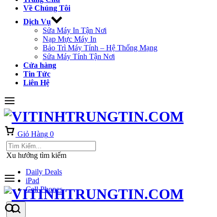
Về Chúng Tôi
Dịch Vụ
Sửa Máy In Tận Nơi
Nạp Mực Máy In
Bảo Trì Máy Tính – Hệ Thống Mạng
Sửa Máy Tính Tận Nơi
Cửa hàng
Tin Tức
Liên Hệ
Giỏ Hàng
0
Xu hướng tìm kiếm
Daily Deals
iPad
Cell Phones