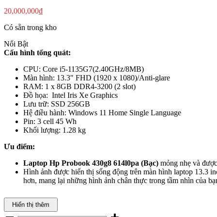
20,000,000
₫
Có sẵn trong kho
Nổi Bật
Cấu hình tổng quát:
CPU: Core i5-1135G7(2.40GHz/8MB)
Màn hình: 13.3" FHD (1920 x 1080)/Anti-glare
RAM: 1 x 8GB DDR4-3200 (2 slot)
Đồ họa: Intel Iris Xe Graphics
Lưu trữ: SSD 256GB
Hệ điều hành: Windows 11 Home Single Language
Pin: 3 cell 45 Wh
Khối lượng: 1.28 kg
Ưu điểm:
Laptop Hp Probook 430g8 614l0pa (Bạc)
mỏng nhẹ và được 
Hình ảnh được hiển thị sống động trên màn hình laptop 13.3 in
hơn, mang lại những hình ảnh chân thực trong tầm nhìn của bạ
Hiển thị thêm
Laptop