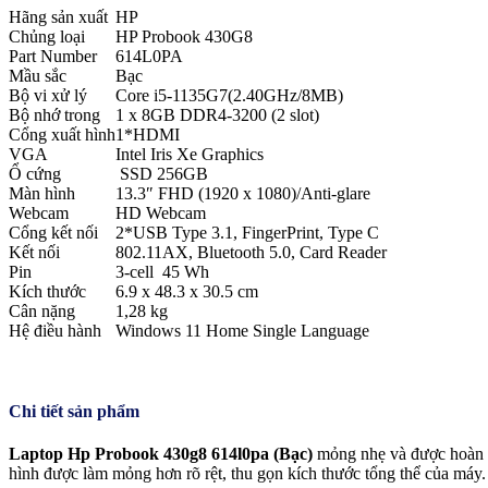
Hãng sản xuất
HP
Chủng loại
HP Probook 430G8
Part Number
614L0PA
Mầu sắc
Bạc
Bộ vi xử lý
Core i5-1135G7(2.40GHz/8MB)
Bộ nhớ trong
1 x 8GB DDR4-3200 (2 slot)
Cổng xuất hình
1*HDMI
VGA
Intel Iris Xe Graphics
Ổ cứng
SSD 256GB
Màn hình
13.3″ FHD (1920 x 1080)/Anti-glare
Webcam
HD Webcam
Cổng kết nối
2*USB Type 3.1, FingerPrint, Type C
Kết nối
802.11AX, Bluetooth 5.0, Card Reader
Pin
3-cell 45 Wh
Kích thước
6.9 x 48.3 x 30.5 cm
Cân nặng
1,28 kg
Hệ điều hành
Windows 11 Home Single Language
Chi tiết sản phẩm
Laptop Hp Probook 430g8 614l0pa (Bạc)
mỏng nhẹ và được hoàn t
hình được làm mỏng hơn rõ rệt, thu gọn kích thước tổng thể của máy.