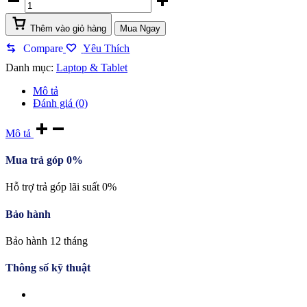
Hp
Probook
Thêm vào giỏ hàng
Mua Ngay
430g8
614l0pa
Compare
Yêu Thích
(Bạc)
Danh mục:
Laptop & Tablet
quantity
Mô tả
Đánh giá (0)
Mô tả
Mua trả góp 0%
Hỗ trợ trả góp lãi suất 0%
Bảo hành
Bảo hành 12 tháng
Thông số kỹ thuật