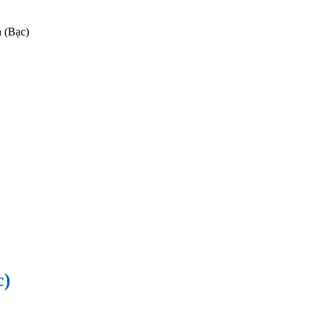
 (Bạc)
c)