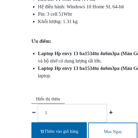
SÁT
Hệ điều hành: Windows 10 Home SL 64-bit
Pin: 3 cell 51Whr
–
Khối lượng: 1.31 kg
KIỂM
Ưu điểm:
SOÁT
Laptop Hp envy 13 ba1534tu 4u6m3pa (Màu Go
và bộ nhớ có dung lượng rất lớn.
CỬA
Laptop Hp envy 13 ba1534tu 4u6m3pa (Màu Go
laptop.
–
CHẤM
Hiển thị thêm
CÔNG.CUNG
CẤP
DỊCH
Thêm vào giỏ hàng
Mua Ngay