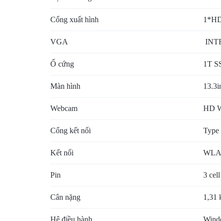
Cổng xuất hình
1*H
VGA
INT
Ổ cứng
1T S
Màn hình
13.3
Webcam
HD 
Cổng kết nối
Type
Kết nối
WLA
Pin
3 cel
Cân nặng
1,31 
Hệ điều hành
Wind