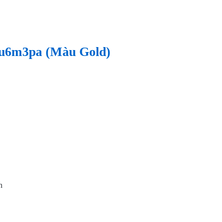
4u6m3pa (Màu Gold)
h