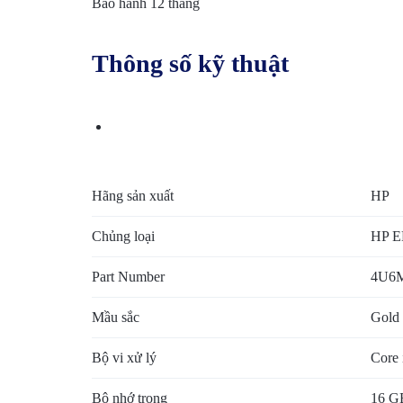
Bảo hành 12 tháng
BẢO
Thông số kỹ thuật
MẬT
VÀ
HẠ
TẦNG
Hãng sản xuất
HP
HIỆN
Chủng loại
HP E
CÓ
Part Number
4U6
Mầu sắc
Gold
Bộ vi xử lý
Core
Bộ nhớ trong
16 G