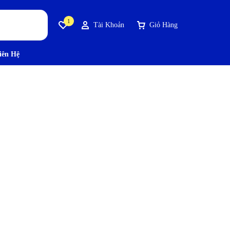
1
Tài Khoản
Giỏ Hàng
iên Hệ