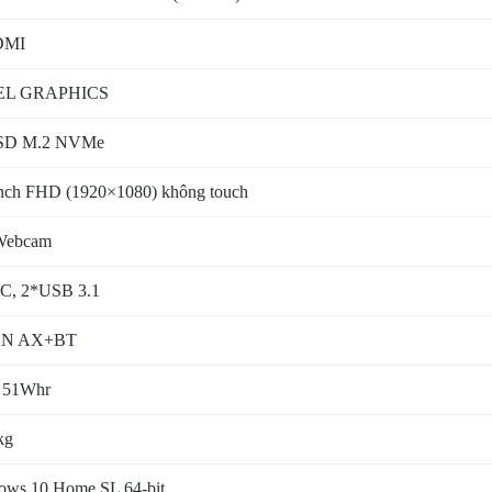
DMI
EL GRAPHICS
SD M.2 NVMe
inch FHD (1920×1080) không touch
Webcam
 C, 2*USB 3.1
N AX+BT
l 51Whr
kg
ows 10 Home SL 64-bit