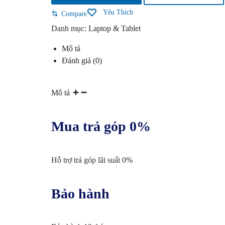
VỤ
Yêu Thích
Compare
Danh mục:
Laptop & Tablet
BẢO
Mô tả
TRÌ
Đánh giá (0)
VÀ
Mô tả
RÀ
Mua trả góp 0%
SOÁT
NÂNG
Hỗ trợ trả góp lãi suất 0%
CẤP
Bảo hành
HỆ
THỐNG