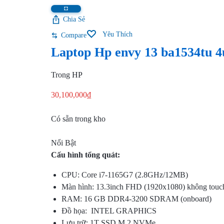
TẦNG
Chia Sẻ
CNTT,
Yêu Thích
Compare
Laptop Hp envy 13 ba1534tu 
QUẢN
Trong
HP
LÝ
30,100,000
₫
KHO
Có sẵn trong kho
BÃI,
Nổi Bật
HỆ
Cấu hình tổng quát:
THỐNG
CPU: Core i7-1165G7 (2.8GHz/12MB)
Màn hình: 13.3inch FHD (1920x1080) không touc
CAMERA
RAM: 16 GB DDR4-3200 SDRAM (onboard)
Đồ họa: INTEL GRAPHICS
GIÁM
Lưu trữ: 1T SSD M.2 NVMe