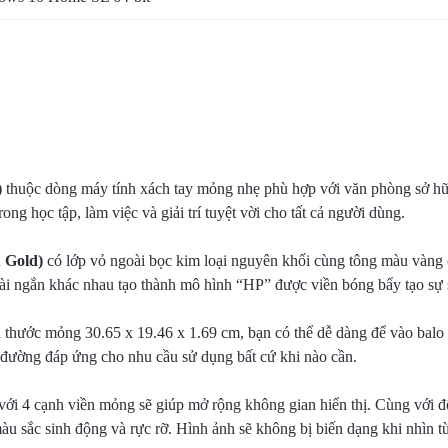
)
thuộc dòng máy tính xách tay mỏng nhẹ phù hợp với văn phòng sở hữu
ng học tập, làm việc và giải trí tuyệt vời cho tất cả người dùng.
 Gold)
có lớp vỏ ngoài bọc kim loại nguyên khối cùng tông màu vàng ch
 dài ngắn khác nhau tạo thành mô hình “HP” được viền bóng bẩy tạo sự
 thước mỏng 30.65 x 19.46 x 1.69 cm, bạn có thể dễ dàng để vào balo h
 đường đáp ứng cho nhu cầu sử dụng bất cứ khi nào cần.
 với 4 cạnh viền mỏng sẽ giúp mở rộng không gian hiển thị. Cùng với
 màu sắc sinh động và rực rỡ. Hình ảnh sẽ không bị biến dạng khi nhìn