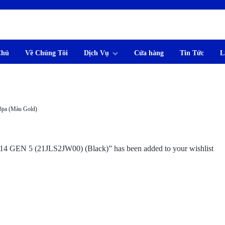
Chủ
Về Chúng Tôi
Dịch Vụ
Cửa hàng
Tin Tức
L
M
3pa (Màu Gold)
4 GEN 5 (21JLS2JW00) (Black)” has been added to your wishlist