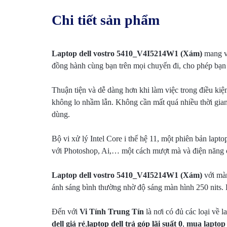
Chi tiết sản phẩm
Laptop dell vostro 5410_V4I5214W1 (Xám)
mang vẻ
đồng hành cùng bạn trên mọi chuyến đi, cho phép bạn l
Thuận tiện và dễ dàng hơn khi làm việc trong điều kiệ
không lo nhầm lẫn. Không cần mất quá nhiều thời gian 
dùng.
Bộ vi xử lý Intel Core i thế hệ 11, một phiên bản la
với Photoshop, Ai,… một cách mượt mà và điện năng c
Laptop dell vostro 5410_V4I5214W1 (Xám)
với màn
ánh sáng bình thường nhờ độ sáng màn hình 250 nits.
Đến với
Vi Tính Trung Tín
là nơi có đủ các loại về 
dell giá rẻ
,
laptop dell trả góp lãi suất 0
,
mua laptop 