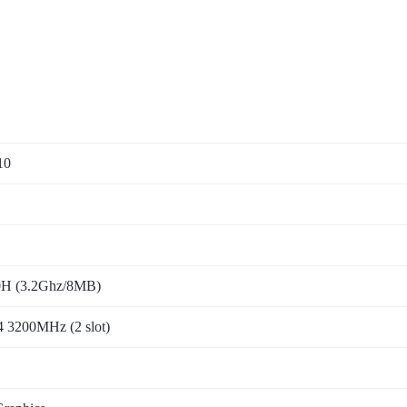
10
0H (3.2Ghz/8MB)
3200MHz (2 slot)