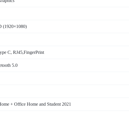
Graphics
D (1920×1080)
ype C, RJ45,FingerPrint
etooth 5.0
ome + Office Home and Student 2021