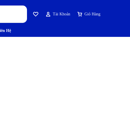
Tài Khoản
Giỏ Hàng
Yêu Thích
iên Hệ