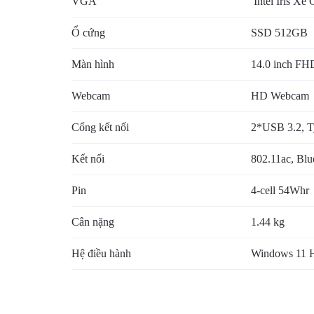
VGA
Intel Iris Xe 
Ổ cứng
SSD 512GB
Màn hình
14.0 inch FH
Webcam
HD Webcam
Cổng kết nối
2*USB 3.2, T
Kết nối
802.11ac, Blu
Pin
4-cell 54Whr
Cân nặng
1.44 kg
Hệ điều hành
Windows 11 H