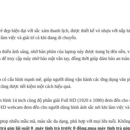
 đẹp hiện đại với sắc xám thanh lịch, được thiết kế vỏ nhựa với nắp lư
àm việc và giải trí cả khi đang di chuyển.
n thiếu ánh sáng, nhờ bàn phím của laptop này được trang bị đèn nền, v
để truy cập máy nhờ bảo mật vân tay, đồng thời giúp đảm bảo an toàn 
ptop có cấu hình mạnh mẽ, giúp người dùng vận hành các ứng dụng văn p
ũng được tiết kiệm một cách hiệu quả.
 hình 14 inch cùng độ phân giải Full HD (1920 x 1080) đem đến cho n
 HD webcam đem đến cho người dùng hình ảnh sắc nét khi làm việc và h
laptop nhiều mẫu mã, màu sắc đa dạng, phù hợp với mọi lứa tuổi. Khôn
trả góp lãi suất 0
,
máy tính trả trước 0 đồng
,
mua máy tính trả góp