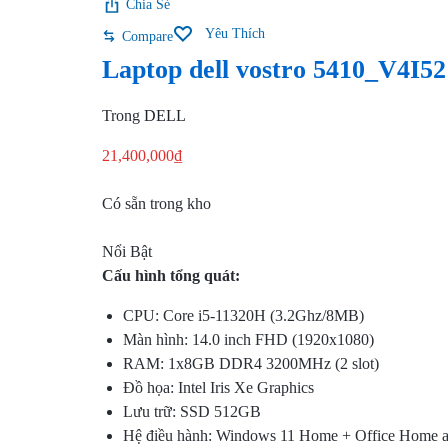
Chia Sẻ
TẦNG
Yêu Thích
Compare
Laptop dell vostro 5410_V4I
CNTT,
QUẢN
Trong
DELL
LÝ
21,400,000
₫
KHO
Có sẵn trong kho
BÃI,
Nổi Bật
Cấu hình tổng quát:
HỆ
CPU: Core i5-11320H (3.2Ghz/8MB)
THỐNG
Màn hình: 14.0 inch FHD (1920x1080)
RAM: 1x8GB DDR4 3200MHz (2 slot)
CAMERA
Đồ họa: Intel Iris Xe Graphics
Lưu trữ: SSD 512GB
GIÁM
Hệ điều hành: Windows 11 Home + Office Home a