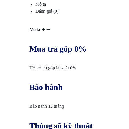
Mô tả
VỤ
Đánh giá (0)
BẢO
Mô tả
TRÌ
VÀ
Mua trả góp 0%
RÀ
Hỗ trợ trả góp lãi suất 0%
SOÁT
NÂNG
Bảo hành
CẤP
Bảo hành 12 tháng
HỆ
THỐNG
Thông số kỹ thuật