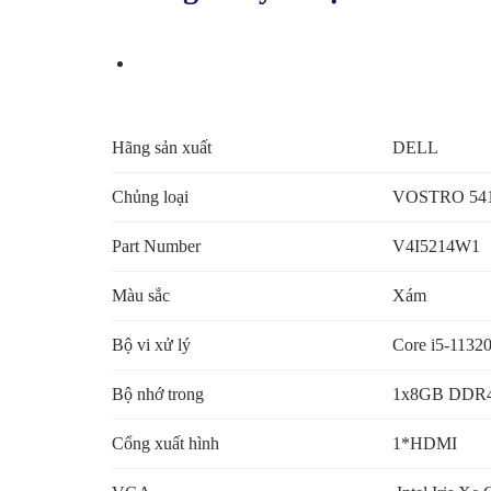
BẢO
MẬT
VÀ
Hãng sản xuất
DELL
HẠ
Chủng loại
VOSTRO 54
TẦNG
Part Number
V4I5214W1
HIỆN
Màu sắc
Xám
CÓ
Bộ vi xử lý
Core i5-1132
Bộ nhớ trong
1x8GB DDR4 
Cổng xuất hình
1*HDMI