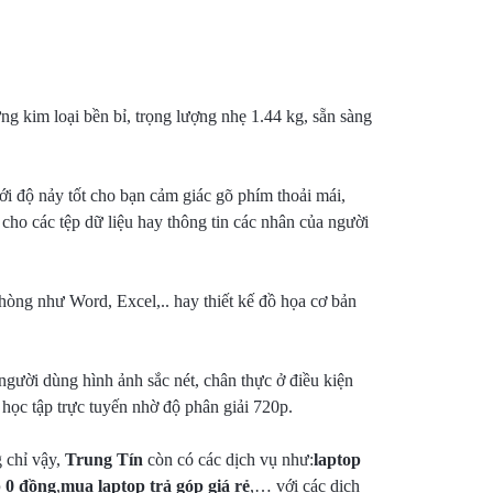
ng kim loại bền bỉ, trọng lượng nhẹ 1.44 kg, sẵn sàng
ới độ nảy tốt cho bạn cảm giác gõ phím thoải mái,
cho các tệp dữ liệu hay thông tin các nhân của người
hòng như Word, Excel,.. hay thiết kế đồ họa cơ bản
gười dùng hình ảnh sắc nét, chân thực ở điều kiện
ọc tập trực tuyến nhờ độ phân giải 720p.
g chỉ vậy,
Trung Tín
còn có các dịch vụ như:
laptop
 0 đồng
,
mua laptop trả góp giá rẻ
,… với các dịch