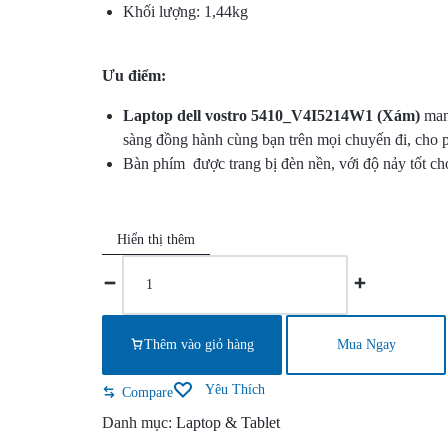
Khối lượng: 1,44kg
SÁT
–
Ưu điểm:
KIỂM
Laptop dell vostro 5410_V4I5214W1 (Xám)
mang
sàng đồng hành cùng bạn trên mọi chuyến đi, cho ph
SOÁT
Bàn phím được trang bị đèn nền, với độ nảy tốt ch
CỬA
Hiển thị thêm
–
Laptop
dell
CHẤM
vostro
CÔNG.CUNG
5410_V4I5214W1
Thêm vào giỏ hàng
Mua Ngay
(Xám)
CẤP
quantity
Yêu Thích
Compare
Danh mục:
Laptop & Tablet
DỊCH