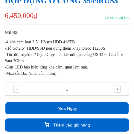
HỘP ĐỰNG Ổ CỨNG 3549RUS3
6,450,000
₫
Có sẵn trong kho
Nổi Bật
-4 khe cắm loại 3.5".Hỗ trợ HDD 4*8TB.
-Hỗ trợ 2.5" HDD/SSD nếu dùng thêm khay Orico 1125SS.
-Tốc độ truyền dữ liệu 5Gbps nếu kết nối qua cổng USB3.0. Chuẩn e-
Sata 3Gbps.
-Đèn LED báo hiệu từng khe cắm, quạt làm mát.
-Màu sắc Bạc (màu của nhôm)
Mua Ngay
Thêm vào giỏ hàng