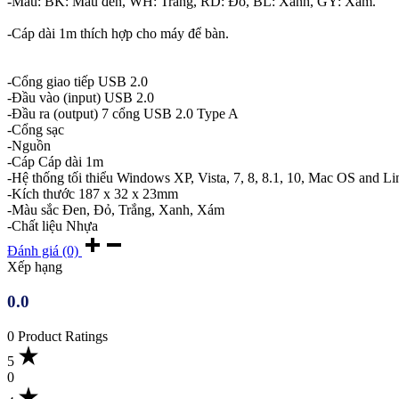
-Màu: BK: Màu đen, WH: Trắng, RD: Đỏ, BL: Xanh, GY: Xám.
-Cáp dài 1m thích hợp cho máy để bàn.
-Cổng giao tiếp USB 2.0
-Đầu vào (input) USB 2.0
-Đầu ra (output) 7 cổng USB 2.0 Type A
-Cổng sạc
-Nguồn
-Cáp Cáp dài 1m
-Hệ thống tối thiểu Windows XP, Vista, 7, 8, 8.1, 10, Mac OS and L
-Kích thước 187 x 32 x 23mm
-Màu sắc Đen, Đỏ, Trắng, Xanh, Xám
-Chất liệu Nhựa
Đánh giá (0)
Xếp hạng
0.0
0 Product Ratings
5
0