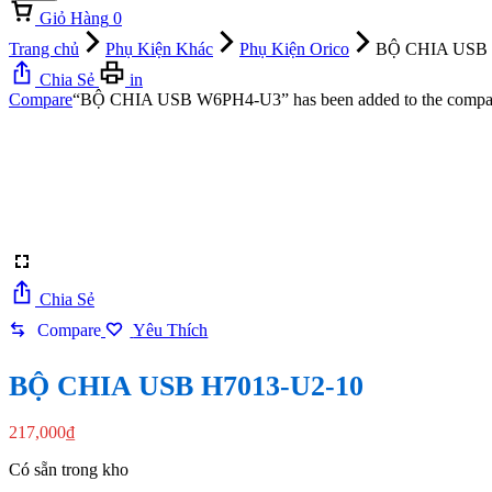
Giỏ Hàng
0
Trang chủ
Phụ Kiện Khác
Phụ Kiện Orico
BỘ CHIA USB 
Chia Sẻ
in
Compare
“BỘ CHIA USB W6PH4-U3” has been added to the compare
Chia Sẻ
Compare
Yêu Thích
BỘ CHIA USB H7013-U2-10
217,000
₫
Có sẵn trong kho