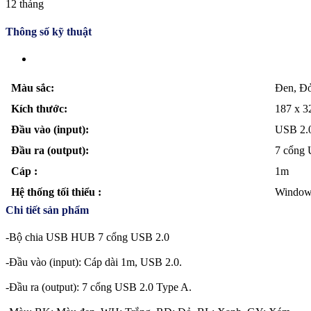
12 tháng
Thông số kỹ thuật
Màu sắc:
Đen, Đỏ
Kích thước:
187 x 
Đầu vào (input):
USB 2.
Đầu ra (output):
7 cổng 
Cáp :
1m
Hệ thống tối thiểu :
Windows
Chi tiết sản phẩm
-Bộ chia USB HUB 7 cổng USB 2.0
-Đầu vào (input): Cáp dài 1m, USB 2.0.
-Đầu ra (output): 7 cổng USB 2.0 Type A.