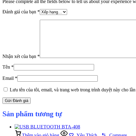
Please complete all the fields below to tell us about your experience w
Đánh giá của bạn
*
Nhận xét của bạn
*
Tên
*
Email
*
Lưu tên của tôi, email, và trang web trong trình duyệt này cho lần 
Sản phẩm tương tự
Thêm vào giỏ hàng
Yêu Thích
Compare