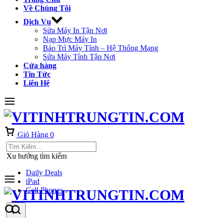
Về Chúng Tôi
Dịch Vụ
Sửa Máy In Tận Nơi
Nạp Mực Máy In
Bảo Trì Máy Tính – Hệ Thống Mạng
Sửa Máy Tính Tận Nơi
Cửa hàng
Tin Tức
Liên Hệ
Giỏ Hàng
0
Xu hướng tìm kiếm
Daily Deals
iPad
Cell Phones