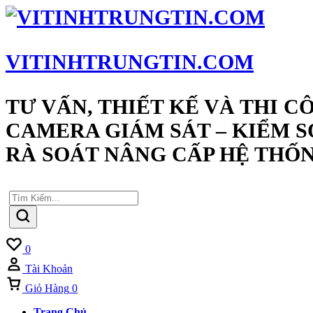
VITINHTRUNGTIN.COM
TƯ VẤN, THIẾT KẾ VÀ THI C
CAMERA GIÁM SÁT – KIỂM S
RÀ SOÁT NÂNG CẤP HỆ THỐN
Yêu
0
Thích
Tài Khoản
Giỏ Hàng
0
Trang Chủ