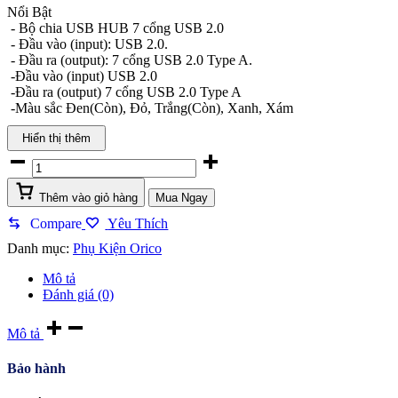
Nổi Bật
- Bộ chia USB HUB 7 cổng USB 2.0
- Đầu vào (input): USB 2.0.
- Đầu ra (output): 7 cổng USB 2.0 Type A.
-Đầu vào (input) USB 2.0
-Đầu ra (output) 7 cổng USB 2.0 Type A
-Màu sắc Đen(Còn), Đỏ, Trắng(Còn), Xanh, Xám
Hiển thị thêm
BỘ
CHIA
USB
Thêm vào giỏ hàng
Mua Ngay
H7013-
U2-
Compare
Yêu Thích
10
Danh mục:
Phụ Kiện Orico
quantity
Mô tả
Đánh giá (0)
Mô tả
Bảo hành