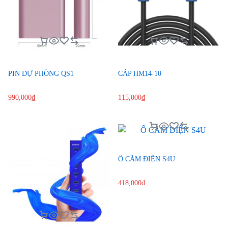
PIN DỰ PHÒNG QS1
CÁP HM14-10
990,000
₫
115,000
₫
Ổ CẮM ĐIỆN S4U
418,000
₫