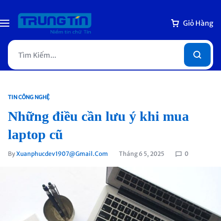
Giỏ Hàng
TIN CÔNG NGHỆ
Những điều cần lưu ý khi mua
laptop cũ
By
Xuanphucdev1907@gmail.com
Tháng 6 5, 2025
0