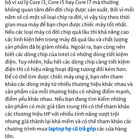
bộ vi xử lý Core i3, Core i5 hay Core i7 mà thường
không quan tâm đến đời chip được sản xuất. Bởi vì mỗi
năm sẽ có một số loại chip ra đời, vì vậy tùy theo thời
gian mua máy để bạn chọn được chiếc máy tốt nhất.
Nếu các loại máy có đời chip quá lâu thì khả năng cao
các linh kiện bên trong máy đã quá lâu và chất lượng
sản phẩm đã bị giảm nhiều. Ngoài ra, bạn cũng nên
biết các dòng chip của Intel có những dòng tiết kiệm
điện. Tuy nhiên, hầu hết các dòng chip càng tiết kiệm
điện thì có hiệu năng hoạt động tương đối kém hơn.
Để có thể tìm được chiếc máy ưng ý, bạn nên tham
khảo các dòng máy từ nhiều thương hiệu khác nhau và
sản phẩm của mỗi thương hiệu có những điểm mạnh,
điểm yếu khác nhau. Nếu bạn đang tìm kiếm những
sản phẩm có mức giá tầm trung thì có thể tham khảo
các thương hiệu HP với nhiều tính năng vượt trội
nhưng giá thành lại khá mềm và có thê tham khảo các
chương trình mua
laptop hp cũ trả góp
các cửa hàng
lớn.