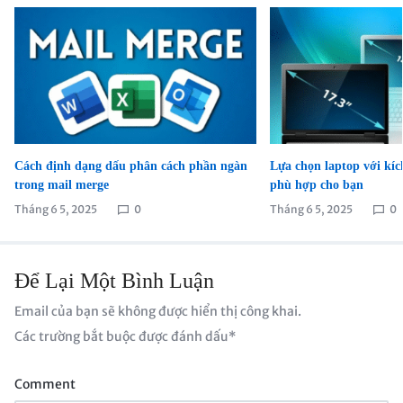
Cách định dạng dấu phân cách phần ngàn
Lựa chọn laptop với kíc
trong mail merge
phù hợp cho bạn
Tháng 6 5, 2025
0
Tháng 6 5, 2025
0
Để Lại Một Bình Luận
Email của bạn sẽ không được hiển thị công khai.
Các trường bắt buộc được đánh dấu
*
Comment