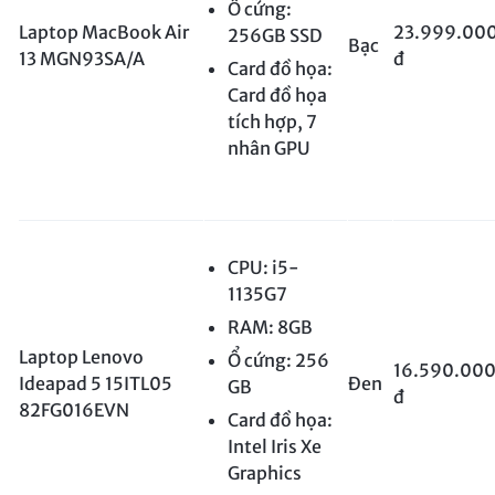
Ổ cứng:
Laptop MacBook Air
23.999.00
256GB SSD
Bạc
13 MGN93SA/A
đ
Card đồ họa:
Card đồ họa
tích hợp, 7
nhân GPU
CPU: i5-
1135G7
RAM: 8GB
Laptop Lenovo
Ổ cứng: 256
16.590.00
Ideapad 5 15ITL05
Đen
GB
đ
82FG016EVN
Card đồ họa:
Intel Iris Xe
Graphics