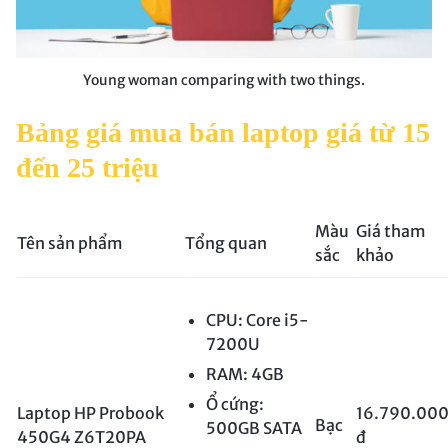
Young woman comparing with two things.
Bảng giá mua bán laptop giá từ 15
đến 25 triệu
Màu
Giá tham
Tên sản phẩm
Tổng quan
sắc
khảo
CPU: Core i5-
7200U
RAM: 4GB
Ổ cứng:
Laptop HP Probook
16.790.00
Bạc
500GB SATA
450G4 Z6T20PA
đ