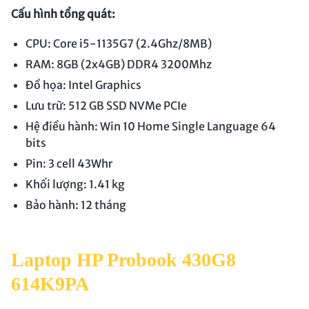
Cấu hình tổng quát:
CPU: Core i5-1135G7 (2.4Ghz/8MB)
RAM: 8GB (2x4GB) DDR4 3200Mhz
Đồ họa: Intel Graphics
Lưu trữ: 512 GB SSD NVMe PCIe
Hệ điều hành: Win 10 Home Single Language 64
bits
Pin: 3 cell 43Whr
Khối lượng: 1.41 kg
Bảo hành: 12 tháng
Laptop HP Probook 430G8
614K9PA