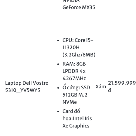
GeForce MX35
CPU: Core i5-
11320H
(3.2Ghz/8MB)
RAM: 8GB
LPDDR 4x
4267MHz
Laptop Dell Vostro
21.599.999
Xám
Ổ cứng: SSD
5310_YV5WY5
đ
512GB M.2
NVMe
Card đồ
họa:Intel Iris
Xe Graphics