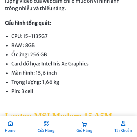
lượng video của webcam chỉ ở mức ổn vì hình ảnh
trông nhiễu và thiếu sáng.
Cấu hình tổng quát:
CPU: i5-1135G7
RAM: 8GB
Ổ cứng: 256 GB
Card đồ họa: Intel Iris Xe Graphics
Màn hình: 15,6 inch
Trọng lượng: 1,66 kg
Pin: 3 cell
Laptop MSI Modern 15 A5M
069VN
Home
Cửa Hàng
Giỏ Hàng
Tài Khoản