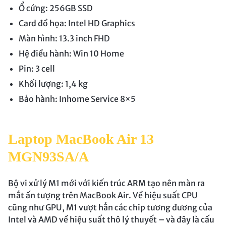
Ổ cứng: 256GB SSD
Card đồ họa: Intel HD Graphics
Màn hình: 13.3 inch FHD
Hệ điều hành: Win 10 Home
Pin: 3 cell
Khối lượng: 1,4 kg
Bảo hành: Inhome Service 8×5
Laptop MacBook Air 13
MGN93SA/A
Bộ vi xử lý M1 mới với kiến trúc ARM tạo nên màn ra
mắt ấn tượng trên MacBook Air. Về hiệu suất CPU
cũng như GPU, M1 vượt hẳn các chip tương đương của
Intel và AMD về hiệu suất thô lý thuyết – và đây là cấu