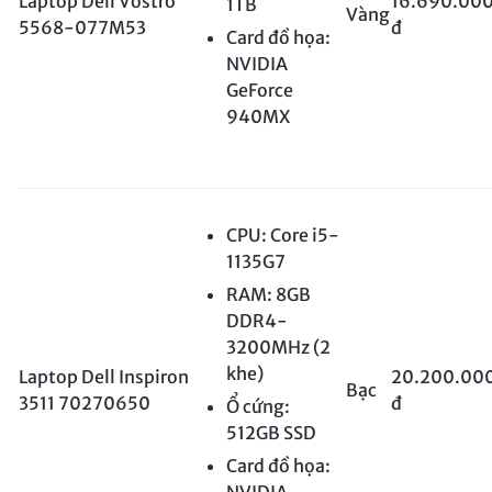
Laptop Dell Vostro
16.690.00
1TB
Vàng
5568-077M53
đ
Card đồ họa:
NVIDIA
GeForce
940MX
CPU: Core i5-
1135G7
RAM: 8GB
DDR4-
3200MHz (2
khe)
Laptop Dell Inspiron
20.200.00
Bạc
3511 70270650
đ
Ổ cứng:
512GB SSD
Card đồ họa:
NVIDIA