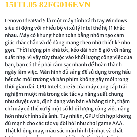
15ITL05 82FG016EVN
Lenovo IdeaPad 5 là một máy tính xách tay Windows
siêu di động với nhiều bộ vi xử lý Intel thế hệ 11 khác
nhau. Máy có khung hoàn toàn bằng nhôm tạo cảm
giác chắc chắn và dễ dàng mang theo nhờ thiết kế nhỏ
gọn. Thời lượng pin khá tốt, kéo dài hơn 8 giờ với năng
suất nhẹ, vì vậy tùy thuộc vào khối lượng công việc của
bạn, bạn có thể phải cắm sạc nhanh để hoàn thành
ngày làm việc. Màn hình đủ sáng để sử dụng trong hầu
hết các môi trường và bàn phím không gây mỏi trong
thời gian dài. CPU Intel Core i5 của máy cung cấp trải
nghiệm mượt mà trong các tác vụ năng suất chung
như duyệt web, định dạng văn bản và bảng tính, thậm
chí máy có thể xử lý một số khối lượng công việc nặng
hơn như chỉnh sửa ảnh. Tuy nhiên, GPU tích hợp không
đủ mạnh cho các tác vụ đòi hỏi như chơi game AAA.
Thật không may, màu sắc màn hình bị nhạt và chất