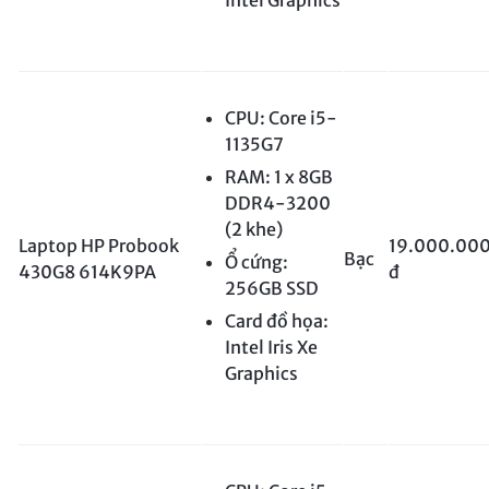
CPU: Core i5-
1135G7
RAM: 1 x 8GB
DDR4-3200
(2 khe)
Laptop HP Probook
19.000.00
Bạc
Ổ cứng:
430G8 614K9PA
đ
256GB SSD
Card đồ họa:
Intel Iris Xe
Graphics