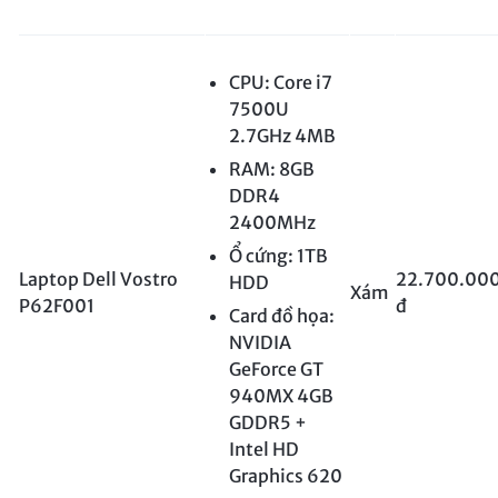
CPU: Core i7
7500U
2.7GHz 4MB
RAM: 8GB
DDR4
2400MHz
Ổ cứng: 1TB
Laptop Dell Vostro
22.700.00
HDD
Xám
P62F001
đ
Card đồ họa:
NVIDIA
GeForce GT
940MX 4GB
GDDR5 +
Intel HD
Graphics 620