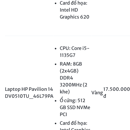
Card đồ họa:
Intel HD
Graphics 620
CPU: Core i5-
1135G7
RAM: 8GB
(2x4GB)
DDR4
3200MHz (2
Laptop HP Pavilion 14
17.500.000
khe)
Vàng
DV0510TU_46L79PA
đ
Ổ cứng: 512
GB SSD NVMe
PCI
Card đồ họa:
Intel Graphics