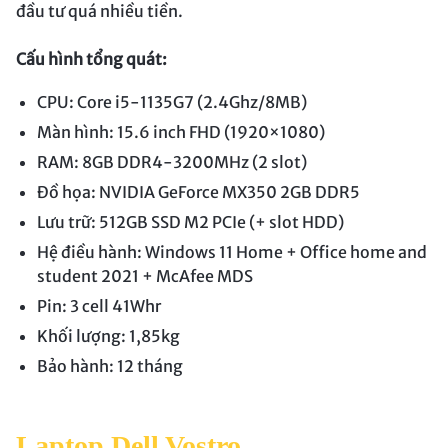
đầu tư quá nhiều tiền.
Cấu hình tổng quát:
CPU: Core i5-1135G7 (2.4Ghz/8MB)
Màn hình: 15.6 inch FHD (1920×1080)
RAM: 8GB DDR4-3200MHz (2 slot)
Đồ họa: NVIDIA GeForce MX350 2GB DDR5
Lưu trữ: 512GB SSD M2 PCIe (+ slot HDD)
Hệ điều hành: Windows 11 Home + Office home and
student 2021 + McAfee MDS
Pin: 3 cell 41Whr
Khối lượng: 1,85kg
Bảo hành: 12 tháng
Laptop Dell Vostro