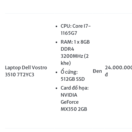
CPU: Core I7-
1165G7
RAM: 1 x 8GB
DDR4
3200MHz (2
khe)
Laptop Dell Vostro
24.000.00
Đen
Ổ cứng:
3510 7T2YC3
đ
512GB SSD
Card đồ họa:
NVIDIA
GeForce
MX350 2GB