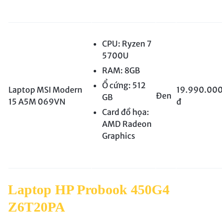
CPU: Ryzen 7
5700U
RAM: 8GB
Ổ cứng: 512
Laptop MSI Modern
19.990.00
Đen
GB
15 A5M 069VN
đ
Card đồ họa:
AMD Radeon
Graphics
Laptop HP Probook 450G4
Z6T20PA