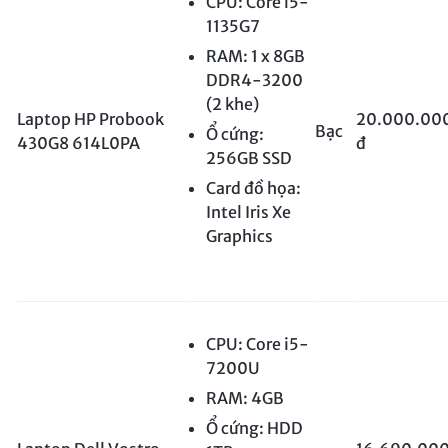
CPU: Core i5-
1135G7
RAM: 1 x 8GB
DDR4-3200
(2 khe)
Laptop HP Probook
20.000.00
Bạc
Ổ cứng:
430G8 614L0PA
đ
256GB SSD
Card đồ họa:
Intel Iris Xe
Graphics
CPU: Core i5-
7200U
RAM: 4GB
Ổ cứng: HDD