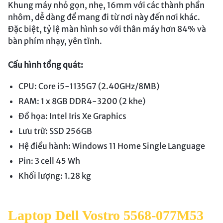
Khung máy nhỏ gọn, nhẹ, 16mm với các thành phần
nhôm, dễ dàng để mang đi từ nơi này đến nơi khác.
Đặc biệt, tỷ lệ màn hình so với thân máy hơn 84% và
bàn phím nhạy, yên tĩnh.
Cấu hình tổng quát:
CPU: Core i5-1135G7 (2.40GHz/8MB)
RAM: 1 x 8GB DDR4-3200 (2 khe)
Đồ họa: Intel Iris Xe Graphics
Lưu trữ: SSD 256GB
Hệ điều hành: Windows 11 Home Single Language
Pin: 3 cell 45 Wh
Khối lượng: 1.28 kg
Laptop Dell Vostro 5568-077M53